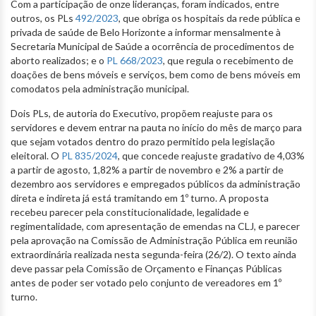
Com a participação de onze lideranças, foram indicados, entre
outros, os PLs
492/2023
, que obriga os hospitais da rede pública e
privada de saúde de Belo Horizonte a informar mensalmente à
Secretaria Municipal de Saúde a ocorrência de procedimentos de
aborto realizados; e o
PL 668/2023
, que regula o recebimento de
doações de bens móveis e serviços, bem como de bens móveis em
comodatos pela administração municipal.
Dois PLs, de autoria do Executivo, propõem reajuste para os
servidores e devem entrar na pauta no início do mês de março para
que sejam votados dentro do prazo permitido pela legislação
eleitoral. O
PL 835/2024
, que concede reajuste gradativo de 4,03%
a partir de agosto, 1,82% a partir de novembro e 2% a partir de
dezembro aos servidores e empregados públicos da administração
direta e indireta já está tramitando em 1º turno. A proposta
recebeu parecer pela constitucionalidade, legalidade e
regimentalidade, com apresentação de emendas na CLJ, e parecer
pela aprovação na Comissão de Administração Pública em reunião
extraordinária realizada nesta segunda-feira (26/2). O texto ainda
deve passar pela Comissão de Orçamento e Finanças Públicas
antes de poder ser votado pelo conjunto de vereadores em 1º
turno.