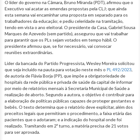
O líder do governo na Câmara, Bruno Miranda (PDT), afirmou que o
Executivo vai acatar as emendas propostas pela CLJ; que ainda
esta semana vai encaminhar uma proposta em separado para os
trabalhadores da educação; e pediu celeridade na tramitação,
tendo em vista o ano eleitoral. O presidente da Casa, Gabriel Sousa
Marques de Azevedo (sem partido), assegurou que vai trabalhar
para garantir que os PLs sejam votados em tempo hábil. O
presidente afirmou que, se for necessário, vai convocar
reuniões extraordinárias.
Líder da bancada do Partido Progressista, Wesley Moreira solicitou
que seja incluído na pauta para votação neste mês o
PL 492/2023
,
de autoria de Flávia Borja (PP), que impõe a obrigatoriedade de
hospitais da rede pública e privada de saúde da capital de informar
por meio de relatórios mensais à Secretaria Municipal de Saúde a
realização de aborto. Segundo a autora, o objetivo é contribuir para
a elaboração de políticas públicas capazes de proteger gestantes e
bebês. O texto determina que o relatório deve explicitar, além dos
preceitos legais que permitiram o procedimento, a faixa etária das
pacientes que o adotaram; e a indicação do hospital onde foi
realizado. Tramitando em 2º turno, a matéria precisa de 21 votos
para ser aprovada.