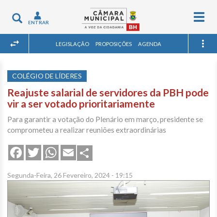
Togg
Toggle
ENTRAR
navig
navigation
LEGISLAÇÃO
PROPOSIÇÕES
AGENDA
COLÉGIO DE LÍDERES
Reajuste salarial de servidores da PBH pode
vir a ser votado prioritariamente
Para garantir a votação do Plenário em março, presidente se
comprometeu a realizar reuniões extraordinárias
Share
Facebook
Twitter
WhatsApp
Email
Segunda-Feira, 26 Fevereiro, 2024 - 19:15