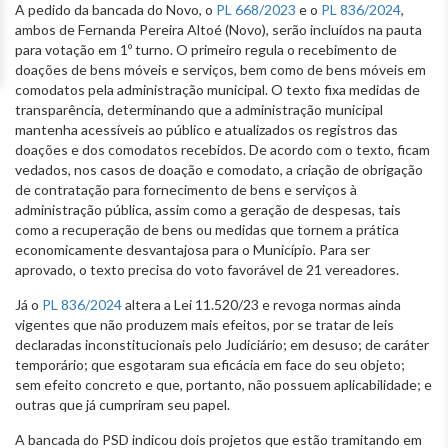
A pedido da bancada do Novo, o
PL 668/2023
e o
PL 836/2024
,
ambos de Fernanda Pereira Altoé (Novo), serão incluídos na pauta
para votação em 1º turno. O primeiro regula o recebimento de
doações de bens móveis e serviços, bem como de bens móveis em
comodatos pela administração municipal. O texto fixa medidas de
transparência, determinando que a administração municipal
mantenha acessíveis ao público e atualizados os registros das
doações e dos comodatos recebidos. De acordo com o texto, ficam
vedados, nos casos de doação e comodato, a criação de obrigação
de contratação para fornecimento de bens e serviços à
administração pública, assim como a geração de despesas, tais
como a recuperação de bens ou medidas que tornem a prática
economicamente desvantajosa para o Município. Para ser
aprovado, o texto precisa do voto favorável de 21 vereadores.
Já o
PL 836/2024
altera a Lei 11.520/23 e revoga normas ainda
vigentes que não produzem mais efeitos, por se tratar de leis
declaradas inconstitucionais pelo Judiciário; em desuso; de caráter
temporário; que esgotaram sua eficácia em face do seu objeto;
sem efeito concreto e que, portanto, não possuem aplicabilidade; e
outras que já cumpriram seu papel.
A bancada do PSD indicou dois projetos que estão tramitando em