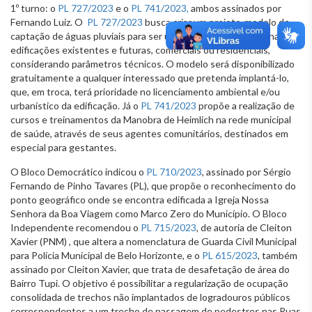
1º turno: o
PL 727/2023
e o
PL 741/2023,
ambos assinados por
Fernando Luiz. O
PL 727/2023
busca criar um projeto-modelo de
captação de águas pluviais para ser utilizado pelos cidadãos nas
edificações existentes e futuras, comerciais ou residenciais,
considerando parâmetros técnicos. O modelo será disponibilizado
gratuitamente a qualquer interessado que pretenda implantá-lo,
que, em troca, terá prioridade no licenciamento ambiental e/ou
urbanístico da edificação. Já o
PL 741/2023
propõe a realização de
cursos e treinamentos da Manobra de Heimlich na rede municipal
de saúde, através de seus agentes comunitários, destinados em
especial para gestantes.
O Bloco Democrático indicou o
PL 710/2023
, assinado por Sérgio
Fernando de Pinho Tavares (PL), que propõe o reconhecimento do
ponto geográfico onde se encontra edificada a Igreja Nossa
Senhora da Boa Viagem como Marco Zero do Município. O Bloco
Independente recomendou o
PL 715/2023
, de autoria de Cleiton
Xavier (PNM) , que altera a nomenclatura de Guarda Civil Municipal
para Polícia Municipal de Belo Horizonte, e o
PL 615/2023
, também
assinado por Cleiton Xavier, que trata de desafetação de área do
Bairro Tupi. O objetivo é possibilitar a regularização de ocupação
consolidada de trechos não implantados de logradouros públicos
correspondentes a um trecho de passagem de pedestres nas Ruas