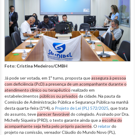
Foto: Cristina Medeiros/CMBH
Já pode ser votada, em 1º turno, proposta que
assegura à pessoa
com deficiência (PcD) a presença de um acompanhante durante o
atendimento clínico ou terapêutico
realizado em
estabelecimentos
públicos ou privados
da cidade. Na pauta da
Comissão de Administração Pública e Segurança Pública na manhã
desta quarta-feira (1°/4), o
Projeto de Lei (PL) 572/2025
, que trata
do assunto, teve
parecer favorável
do colegiado. Assinado por Dra.
Michelly Siqueira (PRD), o texto garante ainda que a
escolha do
acompanhante seja feita pelo próprio paciente
. O
relator
do
projeto na comissão, vereador Cláudio do Mundo Novo (PL),