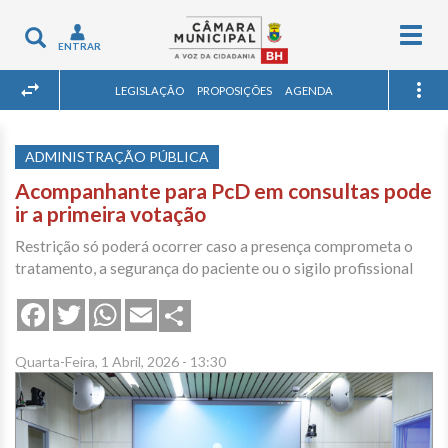
Togg
Toggle
ENTRAR
navig
navigation
LEGISLAÇÃO
PROPOSIÇÕES
AGENDA
ADMINISTRAÇÃO PÚBLICA
Acompanhante para PcD em consultas pode
ir a primeira votação
Restrição só poderá ocorrer caso a presença comprometa o
tratamento, a segurança do paciente ou o sigilo profissional
Share
Facebook
Twitter
WhatsApp
Email
Quarta-Feira, 1 Abril, 2026 - 13:30