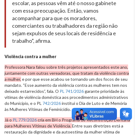
escolar, as pessoas vêm até o nosso gabinete
com essa preocupação. Então, vamos
acompanhar para que os moradores,
comerciantes ou trabalhadores da região não
sejam expulsos de seus locais de residência e
trabalho”, afirma.
Violência contra a mulher
Professora Nara falou sobre três projetos apresentados este ano,
juntamente com outras vereadoras, que tratam da violência contra
a mulher,
e por que esse acabou se tornando um dos focos de seu
mandato. “Esse aumento da violência contra as mulheres tem nos
deixado estarrecidos”, fala. O
PL 741/2026
garante prioridade às
vítimas de violência doméstica aos procedimentos administrativos
do Município, e o PL
742/2026
institui o Dia de Luto e de Memória
às Mulheres Vítimas de Feminicídio.
Já o
PL 779/2026
cria em BH o Programa de Reconstrução Dentária
para Mulheres Vítimas de Violência.
Entre suas diretrizes está a
restauração da dignidade e da autoestima da mulher vítima de