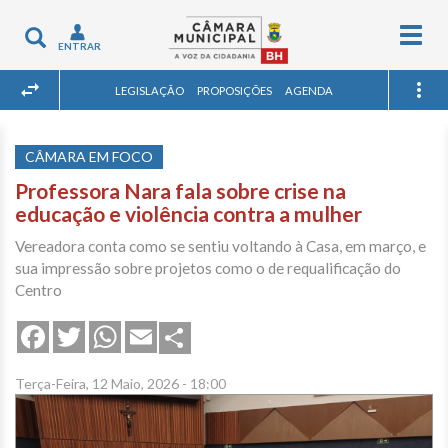
Togg
Toggle
ENTRAR
navig
navigation
LEGISLAÇÃO
PROPOSIÇÕES
AGENDA
CÂMARA EM FOCO
Professora Nara fala sobre crise na
educação e violência contra a mulher
Vereadora conta como se sentiu voltando à Casa, em março, e
sua impressão sobre projetos como o de requalificação do
Centro
Share
Facebook
Twitter
WhatsApp
Email
Terça-Feira, 12 Maio, 2026 - 18:00