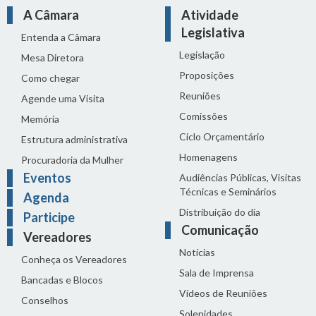
A Câmara
Atividade
Legislativa
Entenda a Câmara
Legislação
Mesa Diretora
Proposições
Como chegar
Reuniões
Agende uma Visita
Comissões
Memória
Ciclo Orçamentário
Estrutura administrativa
Homenagens
Procuradoria da Mulher
Eventos
Audiências Públicas, Visitas
Técnicas e Seminários
Agenda
Distribuição do dia
Participe
Comunicação
Vereadores
Notícias
Conheça os Vereadores
Sala de Imprensa
Bancadas e Blocos
Vídeos de Reuniões
Conselhos
Solenidades