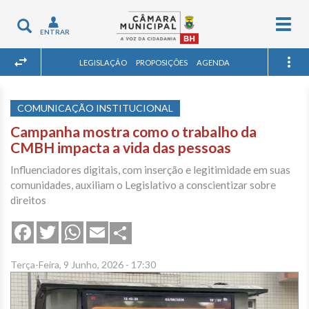
Togg
Toggle
ENTRAR
navig
navigation
LEGISLAÇÃO
PROPOSIÇÕES
AGENDA
COMUNICAÇÃO INSTITUCIONAL
Campanha mostra como o trabalho da
CMBH impacta a vida das pessoas
Influenciadores digitais, com inserção e legitimidade em suas
comunidades, auxiliam o Legislativo a conscientizar sobre
direitos
Share
Facebook
Twitter
WhatsApp
Email
Terça-Feira, 9 Junho, 2026 - 17:30