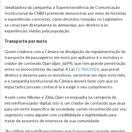
Idealizadora da campanha, a Superintendência de Comunicação
Institucional da CMBH pretende demonstrar, por meio de histórias
e experiências concretas, como decisões tomadas no Legislativo
se conectam diretamente às demandas, aos direitos e às
experiências vividas pela população.
Transporte por moto
Quem colabora com a Câmara na divulgação da regulamentação do
transporte de passageiros em moto por aplicativo é o motoboy e
criador de conteúdo Djan (djan_da99), que tem grande penetração
entre os motociclistas da capital. A Lei
11.986/2026
, que prevê
direitos e deveres para os motoboys, vai entrar em vigor este mês,
e a campanha institucional da Câmara deverá fazer com que os
impactados possam conhecê-la e exigir o seu cumprimento.
Assim como Nikolas e Zilda, Djan se enquadra na categoria de
microinfluenciador digital, isto é, um criador de conteúdo que atua
para um nicho específico da sociedade, sendo reconhecido por seu
segmento como alguém com credibilidade e legitimidade para
tratar de assuntos de interesse de sua comunidade.
“Ao utilizar microinfluenciadores que já possuem conexão genuína