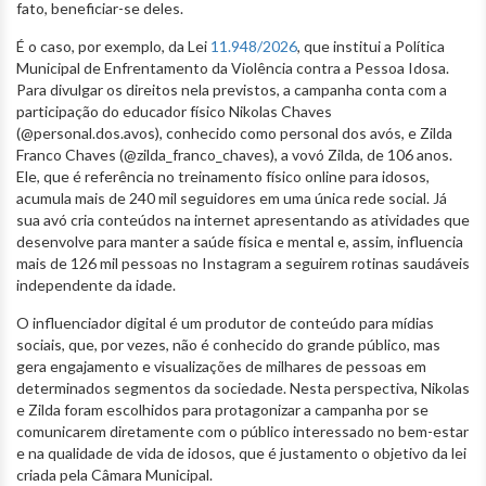
fato, beneficiar-se deles.
É o caso, por exemplo, da Lei
11.948/2026
, que institui a Política
Municipal de Enfrentamento da Violência contra a Pessoa Idosa.
Para divulgar os direitos nela previstos, a campanha conta com a
participação do educador físico Nikolas Chaves
(@personal.dos.avos), conhecido como personal dos avós, e Zilda
Franco Chaves (@zilda_franco_chaves), a vovó Zilda, de 106 anos.
Ele, que é referência no treinamento físico online para idosos,
acumula mais de 240 mil seguidores em uma única rede social. Já
sua avó cria conteúdos na internet apresentando as atividades que
desenvolve para manter a saúde física e mental e, assim, influencia
mais de 126 mil pessoas no Instagram a seguirem rotinas saudáveis
independente da idade.
O influenciador digital é um produtor de conteúdo para mídias
sociais, que, por vezes, não é conhecido do grande público, mas
gera engajamento e visualizações de milhares de pessoas em
determinados segmentos da sociedade. Nesta perspectiva, Nikolas
e Zilda foram escolhidos para protagonizar a campanha por se
comunicarem diretamente com o público interessado no bem-estar
e na qualidade de vida de idosos, que é justamento o objetivo da lei
criada pela Câmara Municipal.