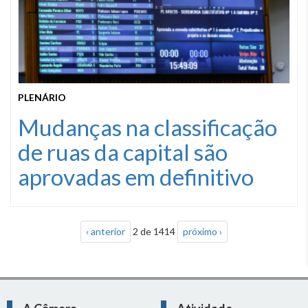
PLENÁRIO
Mudanças na classificação
de ruas da capital são
aprovadas em definitivo
‹ anterior
2 de 1414
próximo ›