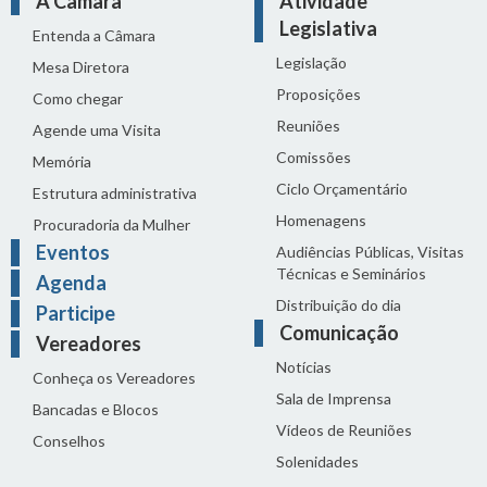
A Câmara
Atividade
Legislativa
Entenda a Câmara
Legislação
Mesa Diretora
Proposições
Como chegar
Reuniões
Agende uma Visita
Comissões
Memória
Ciclo Orçamentário
Estrutura administrativa
Homenagens
Procuradoria da Mulher
Eventos
Audiências Públicas, Visitas
Técnicas e Seminários
Agenda
Distribuição do dia
Participe
Comunicação
Vereadores
Notícias
Conheça os Vereadores
Sala de Imprensa
Bancadas e Blocos
Vídeos de Reuniões
Conselhos
Solenidades