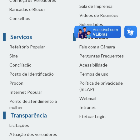
Conheça os Vereadores
Sala de Imprensa
Bancadas e Blocos
Vídeos de Reuniões
Conselhos
Solenidades
Serviços
Links Úteis
Refeitório Popular
Fale com a Câmara
Sine
Perguntas Frequentes
Conciliação
Acessibilidade
Posto de Identificação
Termos de uso
Procon
Política de privacidade
(SILAP)
Internet Popular
Webmail
Ponto de atendimento à
mulher
Intranet
Transparência
Efetuar Login
Licitações
Atuação dos vereadores