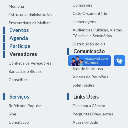
Comissões
Memória
Ciclo Orçamentário
Estrutura administrativa
Homenagens
Procuradoria da Mulher
Eventos
Audiências Públicas, Visitas
Técnicas e Seminários
Agenda
Distribuição do dia
Participe
Comunicação
Vereadores
Notícias
Conheça os Vereadores
Sala de Imprensa
Bancadas e Blocos
Vídeos de Reuniões
Conselhos
Solenidades
Serviços
Links Úteis
Refeitório Popular
Fale com a Câmara
Sine
Perguntas Frequentes
Conciliação
Acessibilidade