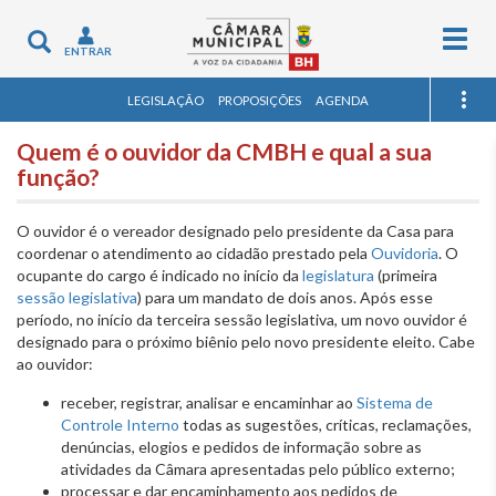
Togg
Toggle
ENTRAR
navig
navigation
LEGISLAÇÃO
PROPOSIÇÕES
AGENDA
Quem é o ouvidor da CMBH e qual a sua
função?
O ouvidor é o vereador designado pelo presidente da Casa para
coordenar o atendimento ao cidadão prestado pela
Ouvidoria
. O
ocupante do cargo é indicado no início da
legislatura
(primeira
sessão legislativa
) para um mandato de dois anos. Após esse
período, no início da terceira sessão legislativa, um novo ouvidor é
designado para o próximo biênio pelo novo presidente eleito. Cabe
ao ouvidor:
receber, registrar, analisar e encaminhar ao
Sistema de
Controle Interno
todas as sugestões, críticas, reclamações,
denúncias, elogios e pedidos de informação sobre as
atividades da Câmara apresentadas pelo público externo;
processar e dar encaminhamento aos pedidos de