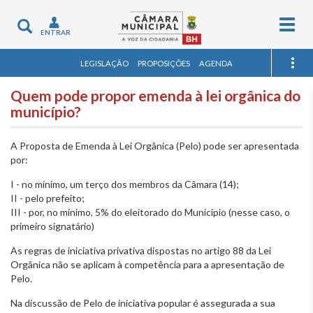
Togg
Toggle
ENTRAR
navig
navigation
LEGISLAÇÃO
PROPOSIÇÕES
AGENDA
Quem pode propor emenda à lei orgânica do
município?
A Proposta de Emenda à Lei Orgânica (Pelo) pode ser apresentada
por:
I - no mínimo, um terço dos membros da Câmara (14);
II - pelo prefeito;
III - por, no mínimo, 5% do eleitorado do Município (nesse caso, o
primeiro signatário)
As regras de iniciativa privativa dispostas no artigo 88 da Lei
Orgânica não se aplicam à competência para a apresentação de
Pelo.
Na discussão de Pelo de iniciativa popular é assegurada a sua