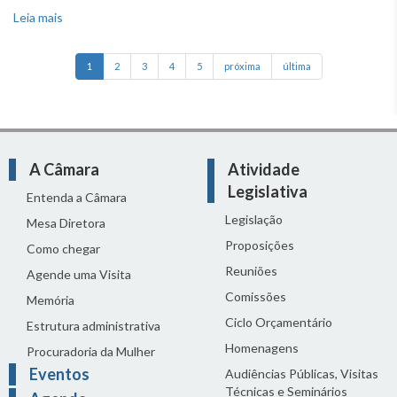
Leia mais
sobre O que acontece se a Mesa Diretora concluir pela
inconstitucionalidade ou rejeição de um projeto?
1
2
3
4
5
próxima
última
A Câmara
Atividade
Legislativa
Entenda a Câmara
Legislação
Mesa Diretora
Proposições
Como chegar
Reuniões
Agende uma Visita
Comissões
Memória
Ciclo Orçamentário
Estrutura administrativa
Homenagens
Procuradoria da Mulher
Eventos
Audiências Públicas, Visitas
Técnicas e Seminários