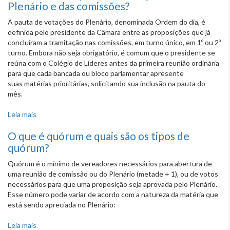
Plenário e das comissões?
A pauta de votações do Plenário, denominada Ordem do dia, é
definida pelo presidente da Câmara entre as proposições que já
concluíram a tramitação nas comissões, em turno único, em 1º ou 2º
turno. Embora não seja obrigatório, é comum que o presidente se
reúna com o Colégio de Líderes antes da primeira reunião ordinária
para que cada bancada ou bloco parlamentar apresente
suas matérias prioritárias, solicitando sua inclusão na pauta do
mês.
Leia mais
sobre Quem define a pauta de votações do Plenário e das
comissões?
O que é quórum e quais são os tipos de
quórum?
Quórum é o mínimo de vereadores necessários para abertura de
uma reunião de comissão ou do Plenário (metade + 1), ou de votos
necessários para que uma proposição seja aprovada pelo Plenário.
Esse número pode variar de acordo com a natureza da matéria que
está sendo apreciada no Plenário:
Leia mais
sobre O que é quórum e quais são os tipos de quórum?