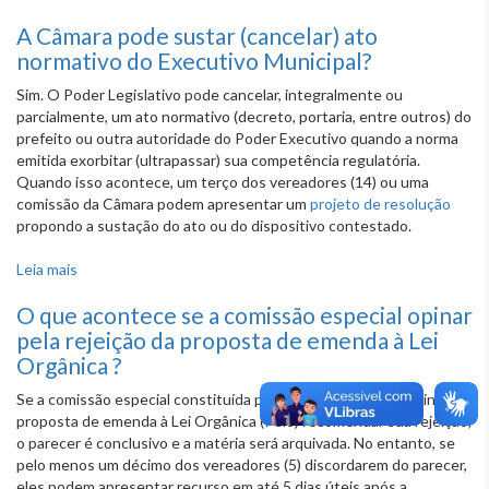
A Câmara pode sustar (cancelar) ato
normativo do Executivo Municipal?
Sim. O Poder Legislativo pode cancelar, integralmente ou
parcialmente, um ato normativo (decreto, portaria, entre outros) do
prefeito ou outra autoridade do Poder Executivo quando a norma
emitida exorbitar (ultrapassar) sua competência regulatória.
Quando isso acontece, um terço dos vereadores (14) ou uma
comissão da Câmara podem apresentar um
projeto de resolução
propondo a sustação do ato ou do dispositivo contestado.
Leia mais
sobre A Câmara pode sustar (cancelar) ato normativo do
Executivo Municipal?
O que acontece se a comissão especial opinar
pela rejeição da proposta de emenda à Lei
Orgânica ?
Se a comissão especial constituída para analisar uma determinada
proposta de emenda à Lei Orgânica (Pelo) recomendar sua rejeição,
o parecer é conclusivo e a matéria será arquivada. No entanto, se
pelo menos um décimo dos vereadores (5) discordarem do parecer,
eles podem apresentar recurso em até 5 dias úteis após a