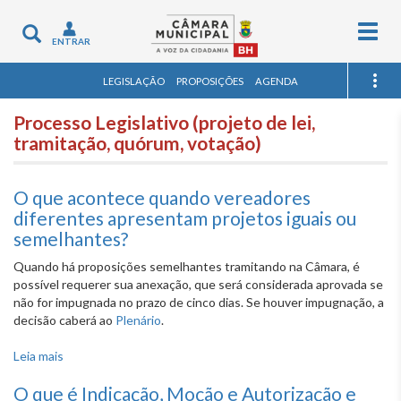
Togg
Toggle
ENTRAR
navig
navigation
LEGISLAÇÃO
PROPOSIÇÕES
AGENDA
Processo Legislativo (projeto de lei,
tramitação, quórum, votação)
O que acontece quando vereadores
diferentes apresentam projetos iguais ou
semelhantes?
Quando há proposições semelhantes tramitando na Câmara, é
possível requerer sua anexação, que será considerada aprovada se
não for impugnada no prazo de cinco dias. Se houver impugnação, a
decisão caberá ao
Plenário
.
Leia mais
sobre O que acontece quando vereadores diferentes
apresentam projetos iguais ou semelhantes?
O que é Indicação, Moção e Autorização e