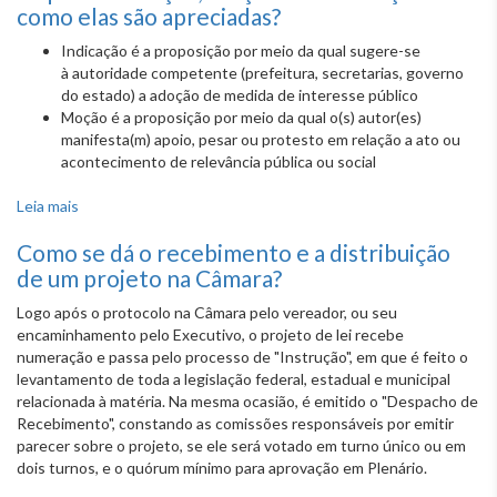
como elas são apreciadas?
Indicação é a proposição por meio da qual sugere-se
à autoridade competente (prefeitura, secretarias, governo
do estado) a adoção de medida de interesse público
​Moção é a proposição por meio da qual o(s) autor(es)
manifesta(m) apoio, pesar ou protesto em relação a ato ou
acontecimento de relevância pública ou social
Leia mais
sobre O que é Indicação, Moção e Autorização e como
elas são apreciadas?
Como se dá o recebimento e a distribuição
de um projeto na Câmara?
Logo após o protocolo na Câmara pelo vereador, ou seu
encaminhamento pelo Executivo, o projeto de lei recebe
numeração e passa pelo processo de "Instrução", em que é feito o
levantamento de toda a legislação federal, estadual e municipal
relacionada à matéria. Na mesma ocasião, é emitido o "Despacho de
Recebimento", constando as comissões responsáveis por emitir
parecer sobre o projeto, se ele será votado em turno único ou em
dois turnos, e o quórum mínimo para aprovação em Plenário.