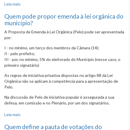
Leia mais
sobre Como se dá o recebimento e a distribuição de um
projeto na Câmara?
Quem pode propor emenda à lei orgânica do
município?
A Proposta de Emenda à Lei Orgânica (Pelo) pode ser apresentada
por:
I - no mínimo, um terço dos membros da Câmara (14);
II - pelo prefeito;
III - por, no mínimo, 5% do eleitorado do Município (nesse caso, o
primeiro signatário)
As regras de iniciativa privativa dispostas no artigo 88 da Lei
Orgânica não se aplicam à competência para a apresentação de
Pelo.
Na discussão de Pelo de iniciativa popular é assegurada a sua
defesa, em comissão e no Plenário, por um dos signatários.
Leia mais
sobre Quem pode propor emenda à lei orgânica do
município?
Quem define a pauta de votações do