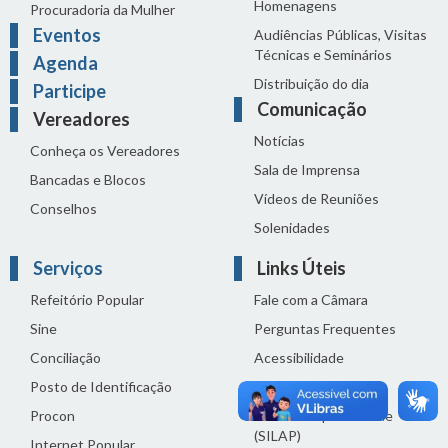
Homenagens
Procuradoria da Mulher
Eventos
Audiências Públicas, Visitas
Técnicas e Seminários
Agenda
Distribuição do dia
Participe
Comunicação
Vereadores
Notícias
Conheça os Vereadores
Sala de Imprensa
Bancadas e Blocos
Vídeos de Reuniões
Conselhos
Solenidades
Serviços
Links Úteis
Refeitório Popular
Fale com a Câmara
Sine
Perguntas Frequentes
Conciliação
Acessibilidade
Posto de Identificação
Termos de uso
Procon
Política de privacidade
(SILAP)
Internet Popular