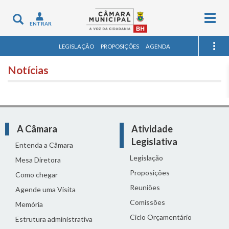
Togg
Toggle
ENTRAR
navig
navigation
LEGISLAÇÃO
PROPOSIÇÕES
AGENDA
Notícias
A Câmara
Atividade
Legislativa
Entenda a Câmara
Legislação
Mesa Diretora
Proposições
Como chegar
Reuniões
Agende uma Visita
Comissões
Memória
Ciclo Orçamentário
Estrutura administrativa