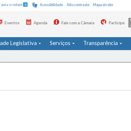
Ir para o rodapé
4
Acessibilidade
Alto contraste
Mapa do site
Eventos
Agenda
Fale com a Câmara
Participe
dade Legislativa
Serviços
Transparência