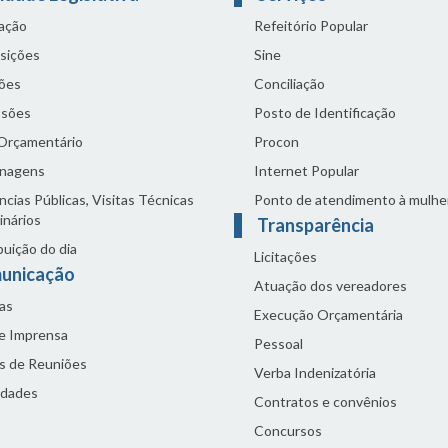
lação
Refeitório Popular
sições
Sine
ões
Conciliação
sões
Posto de Identificação
 Orçamentário
Procon
nagens
Internet Popular
cias Públicas, Visitas Técnicas
Ponto de atendimento à mulhe
inários
Transparência
buição do dia
Licitações
unicação
Atuação dos vereadores
as
Execução Orçamentária
de Imprensa
Pessoal
s de Reuniões
Verba Indenizatória
idades
Contratos e convênios
Concursos