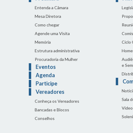
Entenda a Câmara
Legis
Mesa Diretora
Propo
Como chegar
Reuni
Agende uma Visita
Comis
Memória
Ciclo
Estrutura administrativa
Home
Procuradoria da Mulher
Audiên
e Sem
Eventos
Distri
Agenda
Com
Participe
Notíci
Vereadores
Sala 
Conheça os Vereadores
Vídeo
Bancadas e Blocos
Solen
Conselhos