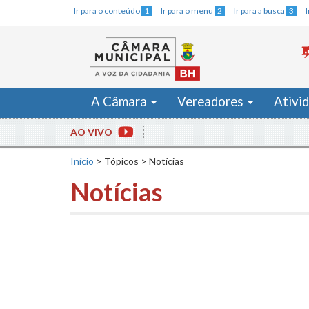
Ir para o conteúdo
1
Ir para o menu
2
Ir para a busca
3
A Câmara
Vereadores
Ativi
AO VIVO
Início
>
Tópicos
>
Notícias
Notícias