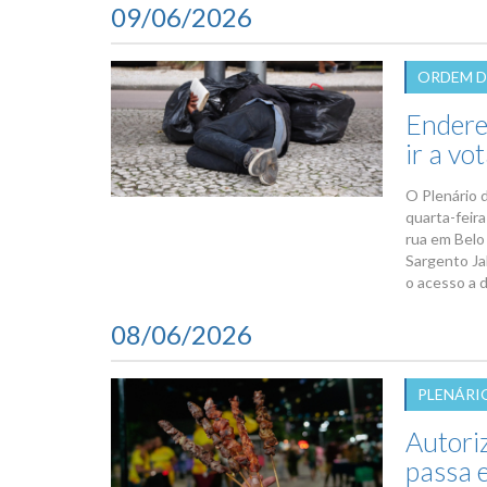
09/06/2026
ORDEM D
Endere
ir a vo
O Plenário 
quarta-feira
rua em Belo
Sargento Jal
o acesso a d
08/06/2026
PLENÁRI
Autori
passa 