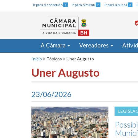
Ir para o conteúdo
1
Ir para o menu
2
Ir para a busca
3
A Câmara
Vereadores
Ativi
Início
>
Tópicos
>
Uner Augusto
Uner Augusto
23/06/2026
LEGISLA
Possib
Municí