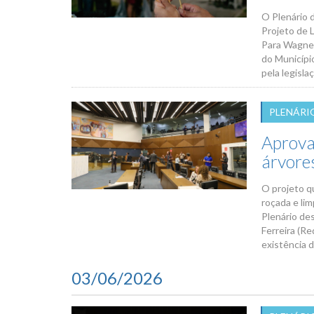
O Plenário 
Projeto de 
Para Wagner
do Municípi
pela legisla
PLENÁRI
Aprova
árvore
O projeto q
roçada e li
Plenário de
Ferreira (R
existência 
03/06/2026