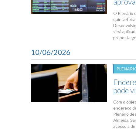
aprova
O Plenário 
quinta-feir
Desenvolvim
será aplica
proposta ge
10/06/2026
PLENÁRI
Endere
pode vi
Com o objet
endereço de
Plenário des
Almeida, Sa
acesso a dir