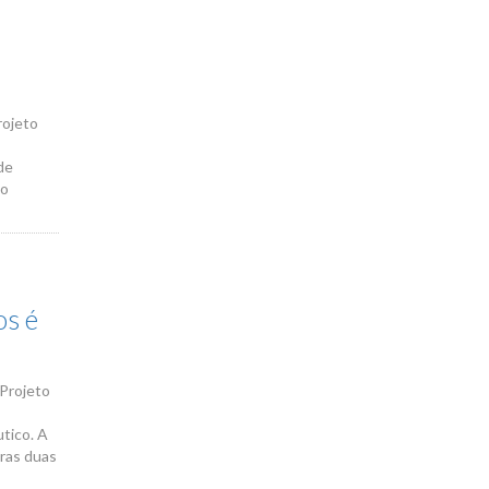
rojeto
de
 o
s é
 Projeto
tico. A
tras duas