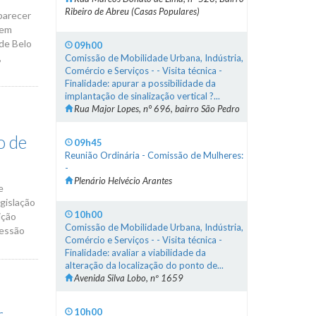
Ribeiro de Abreu (Casas Populares)
 parecer
dem
 de Belo
09h00
,
Comissão de Mobilidade Urbana, Indústria,
Comércio e Serviços - - Visita técnica -
Finalidade: apurar a possibilidade da
implantação de sinalização vertical ?...
Rua Major Lopes, n° 696, bairro São Pedro
o de
09h45
Reunião Ordinária - Comissão de Mulheres:
-
Plenário Helvécio Arantes
e
gislação
10h00
ição
Comissão de Mobilidade Urbana, Indústria,
cessão
Comércio e Serviços - - Visita técnica -
Finalidade: avaliar a viabilidade da
alteração da localização do ponto de...
Avenida Silva Lobo, nº 1659
r
10h00