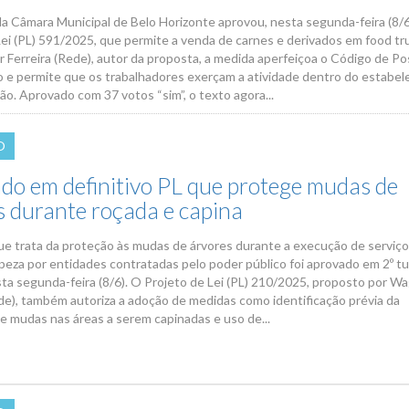
da Câmara Municipal de Belo Horizonte aprovou, nesta segunda-feira (8/6
Lei (PL) 591/2025, que permite a venda de carnes e derivados em food tr
 Ferreira (Rede), autor da proposta, a medida aperfeiçoa o Código de Po
o e permite que os trabalhadores exerçam a atividade dentro do estabel
ção. Aprovado com 37 votos “sim”, o texto agora...
O
do em definitivo PL que protege mudas de
s durante roçada e capina
ue trata da proteção às mudas de árvores durante a execução de serviç
mpeza por entidades contratadas pelo poder público foi aprovado em 2º t
sta segunda-feira (8/6). O Projeto de Lei (PL) 210/2025, proposto por W
ede), também autoriza a adoção de medidas como identificação prévia da
de mudas nas áreas a serem capinadas e uso de...