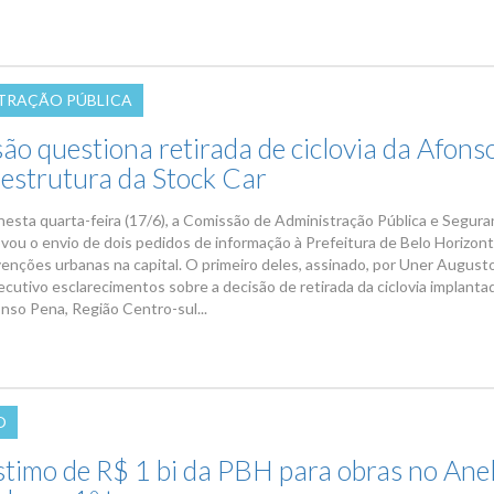
TRAÇÃO PÚBLICA
ão questiona retirada de ciclovia da Afons
 estrutura da Stock Car
nesta quarta-feira (17/6), a Comissão de Administração Pública e Segur
ovou o envio de dois pedidos de informação à Prefeitura de Belo Horizon
venções urbanas na capital. O primeiro deles, assinado, por Uner Augusto
ecutivo esclarecimentos sobre a decisão de retirada da ciclovia implanta
nso Pena, Região Centro-sul...
O
timo de R$ 1 bi da PBH para obras no Anel