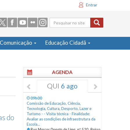
Entrar
Formulário
de busca
Comunicação
Educação Cidadã
AGENDA
QUI
6 ago
09h00
Comissão de Educação, Ciência,
Tecnologia, Cultura, Desporto, Lazer e
Turismo - - Visita técnica - Finalidade:
as do
Avaliar as condições de infraestrutura da
Escola...
Rua Marcos Donato de Lima, nº 520, Bairro