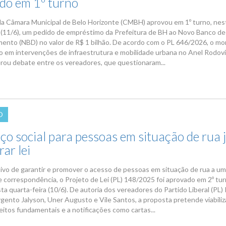
do em 1º turno
da Câmara Municipal de Belo Horizonte (CMBH) aprovou em 1º turno, nes
a (11/6), um pedido de empréstimo da Prefeitura de BH ao Novo Banco de
ento (NBD) no valor de R$ 1 bilhão. De acordo com o PL 646/2026, o m
do em intervenções de infraestrutura e mobilidade urbana no Anel Rodovi
rou debate entre os vereadores, que questionaram...
O
ço social para pessoas em situação de rua 
rar lei
ivo de garantir e promover o acesso de pessoas em situação de rua a u
 correspondência, o Projeto de Lei (PL) 148/2025 foi aprovado em 2º tur
ta quarta-feira (10/6). De autoria dos vereadores do Partido Liberal (PL)
rgento Jalyson, Uner Augusto e Vile Santos, a proposta pretende viabiliz
eitos fundamentais e a notificações como cartas...