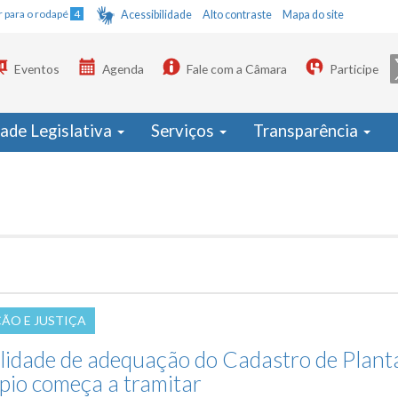
Ir para o rodapé
4
Acessibilidade
Alto contraste
Mapa do site
Eventos
Agenda
Fale com a Câmara
Participe
dade Legislativa
Serviços
Transparência
ÇÃO E JUSTIÇA
ilidade de adequação do Cadastro de Plant
pio começa a tramitar