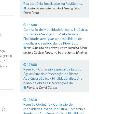
Rua Jordânia, localizadas na Região da...
ponto de encontro na Av. Fleming, 200 -
Ouro Preto
11h00
Comissão de Mobilidade Urbana, Indústria,
o
Comércio e Serviços - - Visita técnica -
Finalidade: averiguar a possibilidade de
modificar o sentido da rua Ribeirão...
rua Ribeirão das Neves, entre Avenida Mém
ança
de Sá e Castelo Novo, no bairro Santa Efigênia
te (PBH)
 (PL),
13h00
da na
Reunião - Comissão Especial de Estudo:
Águas Pluviais e Prevenção de Riscos -
Audiência pública - Finalidade: discutir o
plano de obras e intervenções da...
Plenário Camil Caram
13h30
Reunião Ordinária - Comissão de
 é
Mobilidade Urbana, Indústria, Comércio e
Serviços: - Audiência pública - Finalidade: