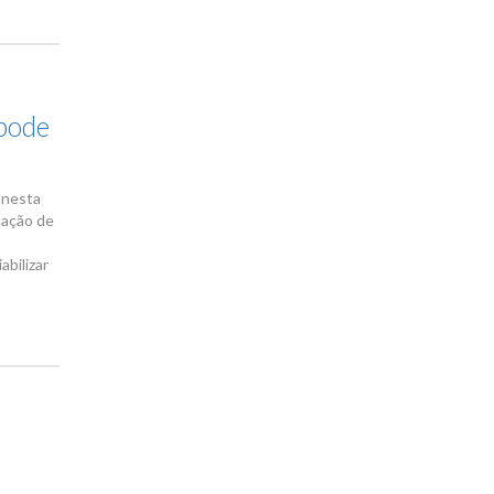
 pode
 nesta
uação de
abilizar