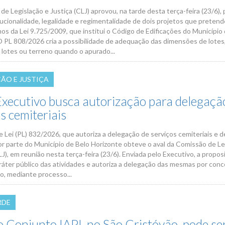
e Legislação e Justiça (CLJ) aprovou, na tarde desta terça-feira (23/6),
tucionalidade, legalidade e regimentalidade de dois projetos que preten
hos da Lei 9.725/2009, que institui o Código de Edificações do Município
O PL 808/2026 cria a possibilidade de adequação das dimensões de lotes
 lotes ou terreno quando o apurado...
ÇÃO E JUSTIÇA
Executivo busca autorização para delegaçã
s cemiteriais
 Lei (PL) 832/2026, que autoriza a delegação de serviços cemiteriais e d
r parte do Município de Belo Horizonte obteve o aval da Comissão de Le
LJ), em reunião nesta terça-feira (23/6). Enviada pelo Executivo, a propos
aráter público das atividades e autoriza a delegação das mesmas por con
o, mediante processo...
RDE
o Conjunto IAPI, no São Cristóvão, pode se