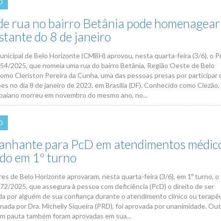
O
e rua no bairro Betânia pode homenagear
stante do 8 de janeiro
nicipal de Belo Horizonte (CMBH) aprovou, nesta quarta-feira (3/6), o P
 554/2025, que nomeia uma rua do bairro Betânia, Região Oeste de Belo
como Cleriston Pereira da Cunha, uma das pessoas presas por participar 
es no dia 8 de janeiro de 2023, em Brasília (DF). Conhecido como Clezão,
baiano morreu em novembro do mesmo ano, no...
O
nhante para PcD em atendimentos médico
do em 1º turno
es de Belo Horizonte aprovaram, nesta quarta-feira (3/6), em 1º turno, o
572/2025, que assegura à pessoa com deficiência (PcD) o direito de ser
 por alguém de sua confiança durante o atendimento clínico ou terapêu
inada por Dra. Michelly Siqueira (PRD), foi aprovada por unanimidade. Ou
m pauta também foram aprovadas em sua...