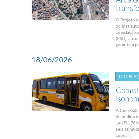
transf
O Projeto d
do Institut
Legislação e
(PSD), auto
garantir a p
18/06/2026
LEGISLA
Comiss
isonom
A Comissão d
de pedido d
Lei (PL) 78
seja atingid
Lopes (...