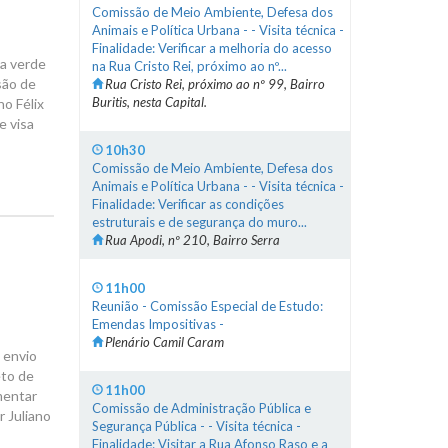
Comissão de Meio Ambiente, Defesa dos
Animais e Política Urbana - - Visita técnica -
Finalidade: Verificar a melhoria do acesso
ea verde
na Rua Cristo Rei, próximo ao nº...
são de
Rua Cristo Rei, próximo ao nº 99, Bairro
Buritis, nesta Capital.
ho Félix
e visa
10h30
Comissão de Meio Ambiente, Defesa dos
Animais e Política Urbana - - Visita técnica -
Finalidade: Verificar as condições
estruturais e de segurança do muro...
Rua Apodi, nº 210, Bairro Serra
11h00
Reunião - Comissão Especial de Estudo:
Emendas Impositivas -
Plenário Camil Caram
o envio
eto de
11h00
mentar
Comissão de Administração Pública e
r Juliano
Segurança Pública - - Visita técnica -
Finalidade: Visitar a Rua Afonso Raso e a