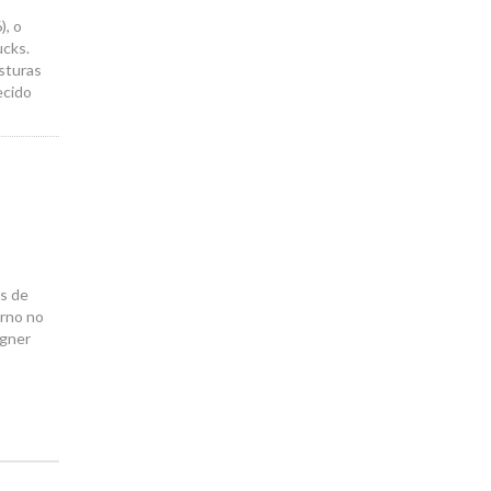
), o
ucks.
sturas
ecido
os de
urno no
agner