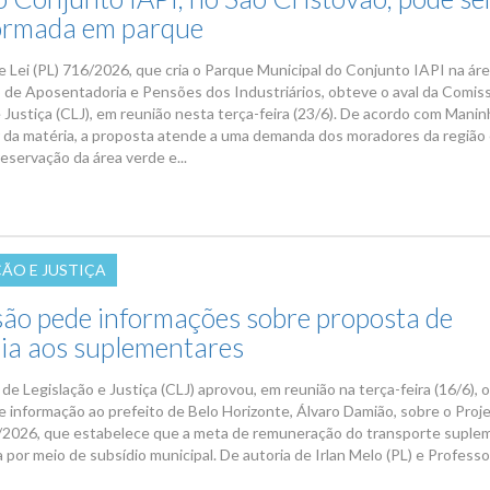
ormada em parque
e Lei (PL) 716/2026, que cria o Parque Municipal do Conjunto IAPI na ár
o de Aposentadoria e Pensões dos Industriários, obteve o aval da Comis
 Justiça (CLJ), em reunião nesta terça-feira (23/6). De acordo com Manin
r da matéria, a proposta atende a uma demanda dos moradores da região 
reservação da área verde e...
ÇÃO E JUSTIÇA
ão pede informações sobre proposta de
ia aos suplementares
e Legislação e Justiça (CLJ) aprovou, em reunião na terça-feira (16/6), 
e informação ao prefeito de Belo Horizonte, Álvaro Damião, sobre o Proj
6/2026, que estabelece que a meta de remuneração do transporte suple
a por meio de subsídio municipal. De autoria de Irlan Melo (PL) e Professo