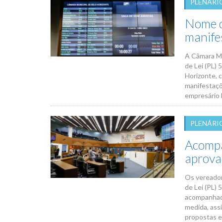
PLENÁRI
Nome d
manife
A Câmara Mu
de Lei (PL)
Horizonte, 
manifestaçõ
empresário 
PLENÁRI
Acompa
aprova
Os vereador
de Lei (PL) 
acompanhada
medida, ass
propostas e