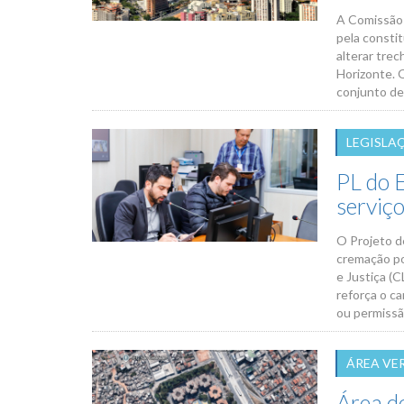
A Comissão d
pela consti
alterar trec
Horizonte. 
conjunto de
LEGISLA
PL do 
serviço
O Projeto de
cremação po
e Justiça (C
reforça o c
ou permissã
ÁREA VE
Área d