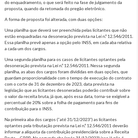
do enquadramento, o que será feito na fase de julgamento da
proposta, quando da retomada do pregão eletrônico.
A forma de proposta foi alterada, com duas opções:
Uma planilha que deverá ser preenchida pelas licitantes que não
estão enquadradas na desoneração prevista na Lei n.º 12.546/2011.
Essa planilha prevê apenas a opção pelo INSS, em cada aba relativa
a cada um dos cargos.
Uma segunda planilha para os casos de licitantes optantes pela
desoneração prevista na Lei n.º 12.546/2011. Nessa segunda
planilha, as abas dos cargos foram divididas em duas opções, que
guardam proporcionalidade com o tempo de execução do contrato
com o corte de 31 de dezembro de 2023, data prevista na
legislação que as licitantes desoneradas poderão contribuir sobre
o valor da receita bruta, já que, após essa data, torna-se exigível a
percentual de 20% sobre a folha de pagamento para fins de
contribuição para o INSS.
Na primeira aba dos cargos (“até 31/12/2023”) as licitantes
optantes pela tributação prevista na Lei n.º 12.546/2011 deverão
informar a alíquota da contribuição previdenciária sobre a Receita
Bruta – CRPB. Na segunda aba (após 31/12/2023) isso já não é