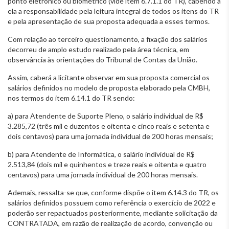
ponto eletrônico ou biométrico (vide item 6.7.1.1 do TR), cabendo a
ela a responsabilidade pela leitura integral de todos os itens do TR
e pela apresentação de sua proposta adequada a esses termos.
Com relação ao terceiro questionamento, a fixação dos salários
decorreu de amplo estudo realizado pela área técnica, em
observância às orientações do Tribunal de Contas da União.
Assim, caberá a licitante observar em sua proposta comercial os
salários definidos no modelo de proposta elaborado pela CMBH,
nos termos do item 6.14.1 do TR sendo:
a) para Atendente de Suporte Pleno, o salário individual de R$
3.285,72 (três mil e duzentos e oitenta e cinco reais e setenta e
dois centavos) para uma jornada individual de 200 horas mensais;
b) para Atendente de Informática, o salário individual de R$
2.513,84 (dois mil e quinhentos e treze reais e oitenta e quatro
centavos) para uma jornada individual de 200 horas mensais.
Ademais, ressalta-se que, conforme dispõe o item 6.14.3 do TR, os
salários definidos possuem como referência o exercício de 2022 e
poderão ser repactuados posteriormente, mediante solicitação da
CONTRATADA, em razão de realização de acordo, convenção ou