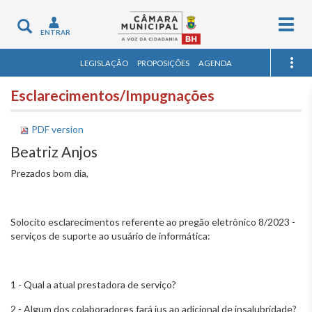
Togg
Toggle
ENTRAR
navig
navigation
LEGISLAÇÃO
PROPOSIÇÕES
AGENDA
Esclarecimentos/Impugnações
PDF version
Beatriz Anjos
Prezados bom dia,
Solocito esclarecimentos referente ao pregão eletrônico 8/2023 -
serviços de suporte ao usuário de informática:
1 - Qual a atual prestadora de serviço?
2 - Algum dos colaboradores fará jus ao adicional de insalubridade?