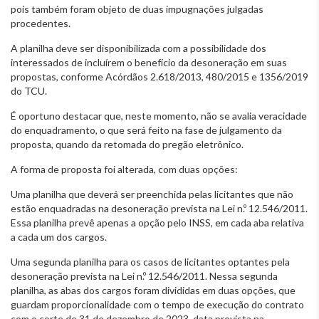
pois também foram objeto de duas impugnações julgadas
procedentes.
A planilha deve ser disponibilizada com a possibilidade dos
interessados de incluírem o benefício da desoneração em suas
propostas, conforme Acórdãos 2.618/2013, 480/2015 e 1356/2019
do TCU.
É oportuno destacar que, neste momento, não se avalia veracidade
do enquadramento, o que será feito na fase de julgamento da
proposta, quando da retomada do pregão eletrônico.
A forma de proposta foi alterada, com duas opções:
Uma planilha que deverá ser preenchida pelas licitantes que não
estão enquadradas na desoneração prevista na Lei n.º 12.546/2011.
Essa planilha prevê apenas a opção pelo INSS, em cada aba relativa
a cada um dos cargos.
Uma segunda planilha para os casos de licitantes optantes pela
desoneração prevista na Lei n.º 12.546/2011. Nessa segunda
planilha, as abas dos cargos foram divididas em duas opções, que
guardam proporcionalidade com o tempo de execução do contrato
com o corte de 31 de dezembro de 2023, data prevista na