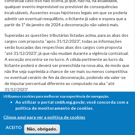
contratual caso isso não ocorra, já que, não há, na atualidade,
qualquer evento imprevisível ou previsível de consequências
incalculáveis. Ausentes essas hipóteses legais em que se poderia
admitir um eventual reequilíbrio, o licitante já sabe e espera que a
partir de 1º de janeiro de 2024 a desoneração não valerá mais.
Superadas as questões tributárias listadas acima, para as abas dos
cargos com proposta “após 31/12/2023”, todas as informações
serão buscadas das respectivas abas dos cargos com proposta
“até 31/12/2023”, já que não mudam durante a vigência contratual.
A exceção encontra-se no lucro. A célula pertinente ao lucro da
licitante poderá e deverá ser preenchida na nova aba, de modo que
não lhe seja suprimida a chance de ser mais ou menos competitiva
no eventual cenário de fim da desoneração, podendo ela valer-se
de imputar percentual diferente ao computado na aba “até
31/12/2023”.
Utilizamos cookies para melhorar sua experiência de navegação.
Serão fornecidas planilhas corrigidas para os licitantes, podendo
Ao utilizar o portal cmbh.mg.gov.br, você concorda com a
ser solicitados documentos adicionais do licitante vencededor para
política de monitoramento de cookies.
que comprove seu enquadramento.
Clique aqui para ver a política de cookies
Em relação à terceira pergunta, informa-se que os itens 6.6.8.3 e
FALE COM A CÂMARA
ACEITO
6.6.8.4, relativos a horas extras e adicional noturno estão previstas
Não, obrigado.
Ouvidoria - Lei de Acesso à Informação
nas linhas 31 e 32 da aba resumo da planilha. Trata-se de um