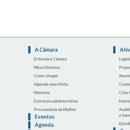
A Câmara
Ativ
Entenda a Câmara
Legis
Mesa Diretora
Propo
Como chegar
Reuni
Agende uma Visita
Comis
Memória
Ciclo
Estrutura administrativa
Home
Procuradoria da Mulher
Audiên
e Sem
Eventos
Distri
Agenda