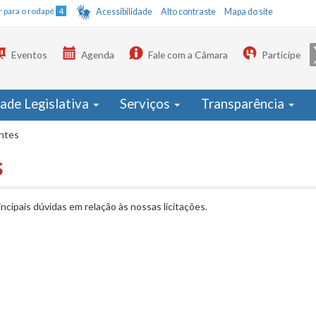
Ir para o rodapé
4
Acessibilidade
Alto contraste
Mapa do site
Eventos
Agenda
Fale com a Câmara
Participe
dade Legislativa
Serviços
Transparência
ntes
s
cipais dúvidas em relação às nossas licitações.