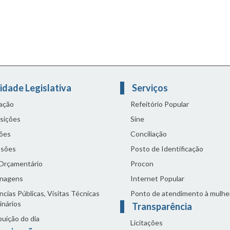
idade Legislativa
Serviços
lação
Refeitório Popular
sições
Sine
ões
Conciliação
sões
Posto de Identificação
 Orçamentário
Procon
nagens
Internet Popular
cias Públicas, Visitas Técnicas
Ponto de atendimento à mulhe
inários
Transparência
buição do dia
Licitações