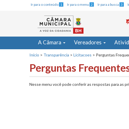
Ir para o conteúdo
1
Ir para o menu
2
Ir para a busca
3
A Câmara
Vereadores
Ativi
Início
>
Transparência
>
Licitacoes
>
Perguntas Freque
Perguntas Frequente
Nesse menu você pode conferir as respostas para as prin