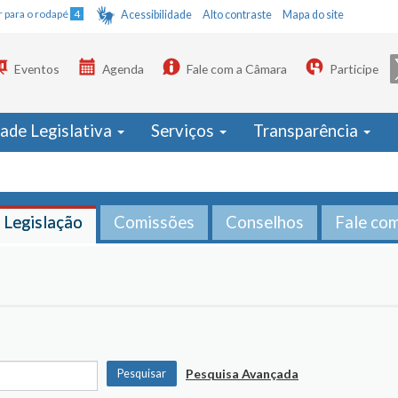
Ir para o rodapé
4
Acessibilidade
Alto contraste
Mapa do site
Eventos
Agenda
Fale com a Câmara
Participe
dade Legislativa
Serviços
Transparência
Legislação
Comissões
Conselhos
Fale co
Pesquisa Avançada