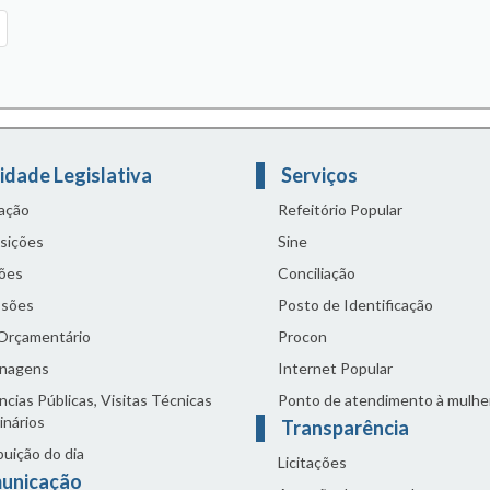
idade Legislativa
Serviços
lação
Refeitório Popular
sições
Sine
ões
Conciliação
sões
Posto de Identificação
 Orçamentário
Procon
nagens
Internet Popular
cias Públicas, Visitas Técnicas
Ponto de atendimento à mulhe
inários
Transparência
buição do dia
Licitações
unicação