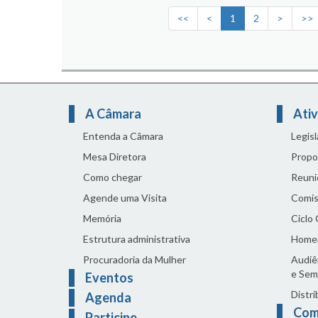
<<
<
1
2
>
>>
A Câmara
Ativ
Entenda a Câmara
Legis
Mesa Diretora
Propo
Como chegar
Reuni
Agende uma Visita
Comis
Memória
Ciclo
Estrutura administrativa
Home
Procuradoria da Mulher
Audiên
e Sem
Eventos
Distri
Agenda
Com
Participe