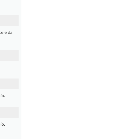
te e da
io.
io.