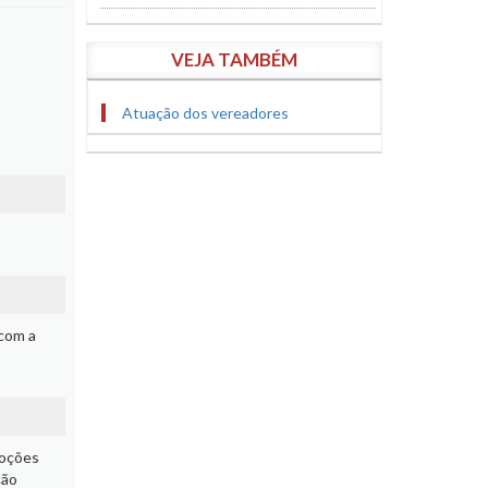
VEJA TAMBÉM
Atuação dos vereadores
 com a
Noções
ção