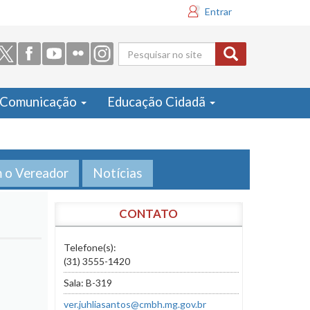
Entrar
Formulário
de busca
Comunicação
Educação Cidadã
m o Vereador
Notícias
CONTATO
Telefone(s):
(31) 3555-1420
Sala: B-319
ver.juhliasantos@cmbh.mg.gov.br