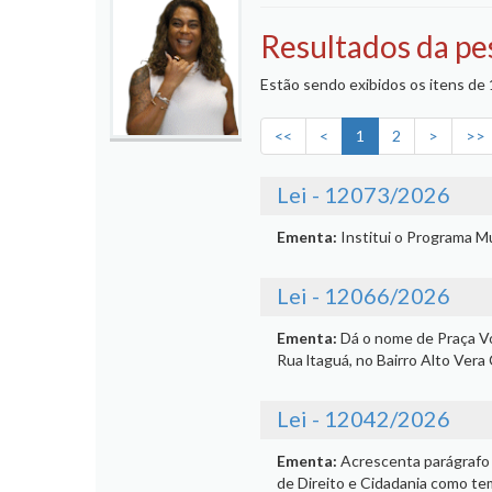
Resultados da pe
Estão sendo exibidos os itens de 1
<<
<
1
2
>
>>
Lei - 12073/2026
Ementa:
Institui o Programa 
Lei - 12066/2026
Ementa:
Dá o nome de Praça Vó
Rua ltaguá, no Bairro Alto Vera 
Lei - 12042/2026
Ementa:
Acrescenta parágrafo 
de Direito e Cidadania como t