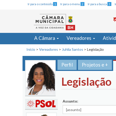
Ir para o conteúdo
1
Ir para o menu
2
Ir para a busca
3
A Câmara
Vereadores
Ativi
Início
>
Vereadores
>
Juhlia Santos
>
Legislação
Perfil
Projetos e +
Legislação
Assunto: