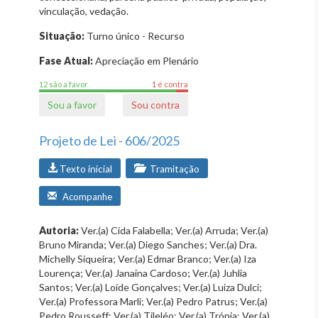
vinculação, vedação.
Situação:
Turno único - Recurso
Fase Atual:
Apreciação em Plenário
12 são a favor
1 é contra
Sou a favor
Sou contra
Projeto de Lei - 606/2025
Texto inicial
Tramitação
Acompanhe
Autoria:
Ver.(a) Cida Falabella; Ver.(a) Arruda; Ver.(a)
Bruno Miranda; Ver.(a) Diego Sanches; Ver.(a) Dra.
Michelly Siqueira; Ver.(a) Edmar Branco; Ver.(a) Iza
Lourença; Ver.(a) Janaina Cardoso; Ver.(a) Juhlia
Santos; Ver.(a) Loíde Gonçalves; Ver.(a) Luiza Dulci;
Ver.(a) Professora Marli; Ver.(a) Pedro Patrus; Ver.(a)
Pedro Rousseff; Ver.(a) Tileléo; Ver.(a) Trópia; Ver.(a)