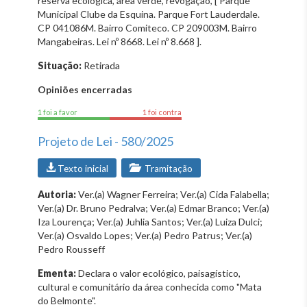
reserva ecológica, área verde, revogação, [ Parque
Municipal Clube da Esquina. Parque Fort Lauderdale.
CP 041086M. Bairro Comiteco. CP 209003M. Bairro
Mangabeiras. Lei nº 8668. Lei nº 8.668 ].
Situação:
Retirada
Opiniões encerradas
1 foi a favor
1 foi contra
Projeto de Lei - 580/2025
Texto inicial
Tramitação
Autoria:
Ver.(a) Wagner Ferreira; Ver.(a) Cida Falabella;
Ver.(a) Dr. Bruno Pedralva; Ver.(a) Edmar Branco; Ver.(a)
Iza Lourença; Ver.(a) Juhlia Santos; Ver.(a) Luiza Dulci;
Ver.(a) Osvaldo Lopes; Ver.(a) Pedro Patrus; Ver.(a)
Pedro Rousseff
Ementa:
Declara o valor ecológico, paisagístico,
cultural e comunitário da área conhecida como "Mata
do Belmonte".