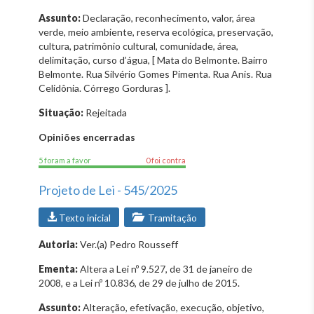
Assunto:
Declaração, reconhecimento, valor, área
verde, meio ambiente, reserva ecológica, preservação,
cultura, patrimônio cultural, comunidade, área,
delimitação, curso d’água, [ Mata do Belmonte. Bairro
Belmonte. Rua Silvério Gomes Pimenta. Rua Anis. Rua
Celidônia. Córrego Gorduras ].
Situação:
Rejeitada
Opiniões encerradas
5 foram a favor
0 foi contra
Projeto de Lei - 545/2025
Texto inicial
Tramitação
Autoria:
Ver.(a) Pedro Rousseff
Ementa:
Altera a Lei nº 9.527, de 31 de janeiro de
2008, e a Lei nº 10.836, de 29 de julho de 2015.
Assunto:
Alteração, efetivação, execução, objetivo,