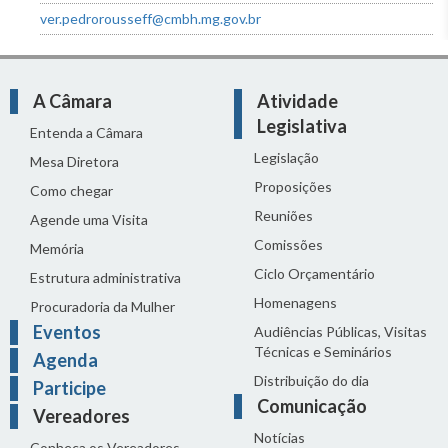
ver.pedrorousseff@cmbh.mg.gov.br
A Câmara
Atividade
Legislativa
Entenda a Câmara
Legislação
Mesa Diretora
Proposições
Como chegar
Reuniões
Agende uma Visita
Comissões
Memória
Ciclo Orçamentário
Estrutura administrativa
Homenagens
Procuradoria da Mulher
Eventos
Audiências Públicas, Visitas
Técnicas e Seminários
Agenda
Distribuição do dia
Participe
Comunicação
Vereadores
Notícias
Conheça os Vereadores