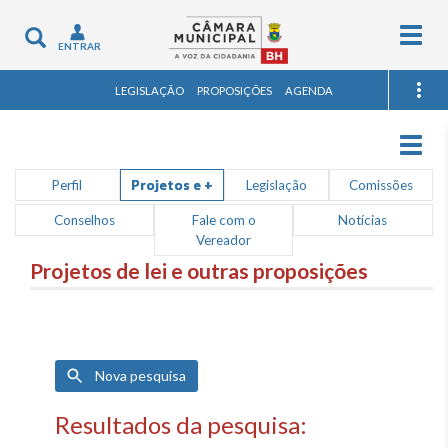
Togg
Toggle
ENTRAR
navig
navigation
LEGISLAÇÃO
PROPOSIÇÕES
AGENDA
Togg
navig
Perfil
Projetos e +
Legislação
Comissões
Conselhos
Fale com o
Notícias
Vereador
Projetos de lei e outras proposições
Nova pesquisa
Resultados da pesquisa: