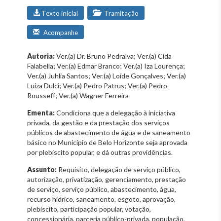
Texto inicial
Tramitação
Acompanhe
Autoria:
Ver.(a) Dr. Bruno Pedralva; Ver.(a) Cida
Falabella; Ver.(a) Edmar Branco; Ver.(a) Iza Lourença;
Ver.(a) Juhlia Santos; Ver.(a) Loíde Gonçalves; Ver.(a)
Luiza Dulci; Ver.(a) Pedro Patrus; Ver.(a) Pedro
Rousseff; Ver.(a) Wagner Ferreira
Ementa:
Condiciona que a delegação à iniciativa
privada, da gestão e da prestação dos serviços
públicos de abastecimento de água e de saneamento
básico no Município de Belo Horizonte seja aprovada
por plebiscito popular, e dá outras providências.
Assunto:
Requisito, delegação de serviço público,
autorização, privatização, gerenciamento, prestação
de serviço, serviço público, abastecimento, água,
recurso hídrico, saneamento, esgoto, aprovação,
plebiscito, participação popular, votação,
concessionária, parceria público-privada, população,