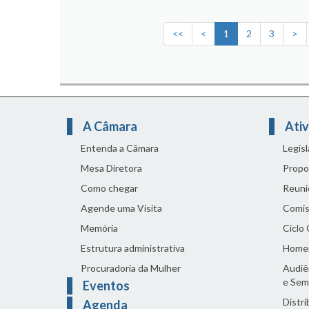
<<
<
1
2
3
>
A Câmara
Ativ
Entenda a Câmara
Legis
Mesa Diretora
Propo
Como chegar
Reuni
Agende uma Visita
Comis
Memória
Ciclo
Estrutura administrativa
Home
Procuradoria da Mulher
Audiên
e Sem
Eventos
Distri
Agenda