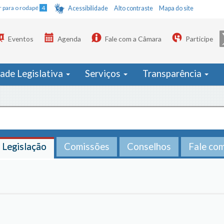
Ir para o rodapé
4
Acessibilidade
Alto contraste
Mapa do site
Eventos
Agenda
Fale com a Câmara
Participe
dade Legislativa
Serviços
Transparência
Legislação
Comissões
Conselhos
Fale co