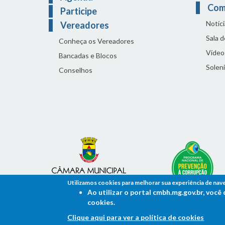
Com
Participe
Notíci
Vereadores
Sala 
Conheça os Vereadores
Vídeo
Bancadas e Blocos
Solen
Conselhos
Utilizamos cookies para melhorar sua experiência de nav
Ao utilizar o portal cmbh.mg.gov.br, voc
cookies.
Clique aqui para ver a política de cookies