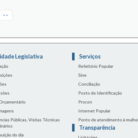
>>
idade Legislativa
Serviços
lação
Refeitório Popular
sições
Sine
ões
Conciliação
sões
Posto de Identificação
 Orçamentário
Procon
nagens
Internet Popular
cias Públicas, Visitas Técnicas
Ponto de atendimento à mulhe
inários
Transparência
buição do dia
Licitações