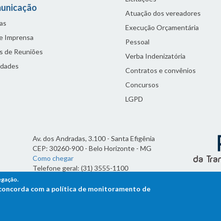
unicação
Atuação dos vereadores
as
Execução Orçamentária
de Imprensa
Pessoal
s de Reuniões
Verba Indenizatória
idades
Contratos e convênios
Concursos
LGPD
Av. dos Andradas, 3.100 - Santa Efigênia
CEP: 30260-900 - Belo Horizonte - MG
Como chegar
Telefone geral: (31) 3555-1100
Horário de funcionamento:
egação.
7h às 19h
ê concorda com a política de monitoramento de