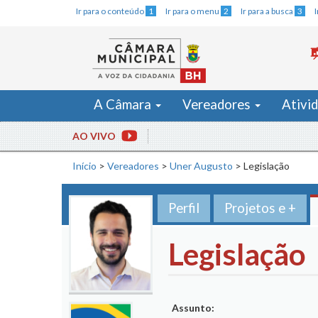
Ir para o conteúdo
1
Ir para o menu
2
Ir para a busca
3
A Câmara
Vereadores
Ativi
AO VIVO
Início
>
Vereadores
>
Uner Augusto
>
Legislação
Perfil
Projetos e +
Legislação
Assunto: