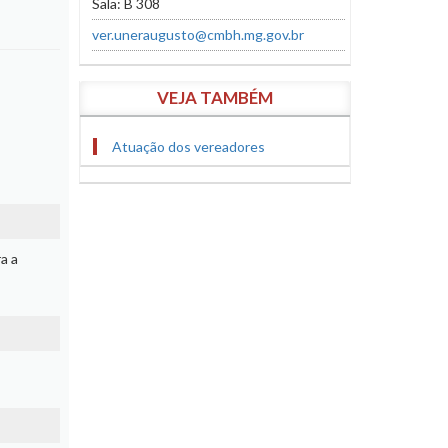
Sala: B 308
ver.uneraugusto@cmbh.mg.gov.br
VEJA TAMBÉM
Atuação dos vereadores
a a