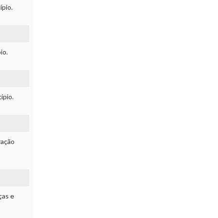
ípio.
io.
ípio.
ração
ças e