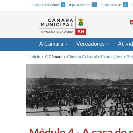
Ir para o conteúdo
1
Ir para o menu
2
Ir para a busca
3
A Câmara
Vereadores
Ativi
Início
>
A Câmara
>
Câmara Cultural
>
Exposições
>
Bel
Módulo 4 - A casa do 