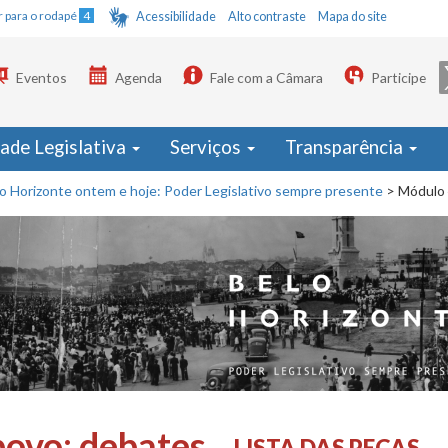
Ir para o rodapé
4
Acessibilidade
Alto contraste
Mapa do site
Eventos
Agenda
Fale com a Câmara
Participe
dade Legislativa
Serviços
Transparência
o Horizonte ontem e hoje: Poder Legislativo sempre presente
>
Módulo 
povo: debates
LISTA DAS PEÇAS