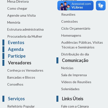
Legislação
Mesa Diretora
Proposições
Como chegar
Reuniões
Agende uma Visita
Comissões
Memória
Ciclo Orçamentário
Estrutura administrativa
Homenagens
Procuradoria da Mulher
Eventos
Audiências Públicas, Visitas
Técnicas e Seminários
Agenda
Distribuição do dia
Participe
Comunicação
Vereadores
Notícias
Conheça os Vereadores
Sala de Imprensa
Bancadas e Blocos
Vídeos de Reuniões
Conselhos
Solenidades
Serviços
Links Úteis
Refeitório Popular
Fale com a Câmara