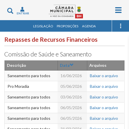
Togg
Toggle
ENTRAR
navig
navigation
LEGISLAÇÃO
PROPOSIÇÕES
AGENDA
Repasses de Recursos Financeiros
Comissão de Saúde e Saneamento
Descrição
Data
Arquivos
Saneamento para todos
16/06/2026
Baixar o arquivo
Pro Moradia
05/06/2026
Baixar o arquivo
Saneamento para todos
03/06/2026
Baixar o arquivo
Saneamento para todos
06/05/2026
Baixar o arquivo
Saneamento para todos
06/05/2026
Baixar o arquivo
Saneamento para todos
31/03/2026
Baixar o arquivo