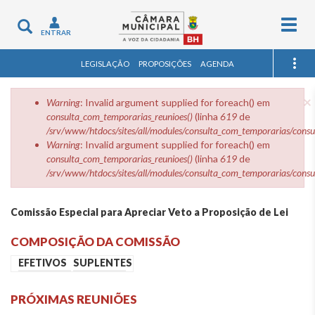
Togg
Toggle
ENTRAR
navig
navigation
LEGISLAÇÃO
PROPOSIÇÕES
AGENDA
×
Menssagem de erro
Warning
: Invalid argument supplied for foreach() em
consulta_com_temporarias_reunioes()
(linha
619
de
/srv/www/htdocs/sites/all/modules/consulta_com_temporarias/cons
Warning
: Invalid argument supplied for foreach() em
consulta_com_temporarias_reunioes()
(linha
619
de
/srv/www/htdocs/sites/all/modules/consulta_com_temporarias/cons
Comissão Especial para Apreciar Veto a Proposição de Lei
COMPOSIÇÃO DA COMISSÃO
EFETIVOS
SUPLENTES
PRÓXIMAS REUNIÕES