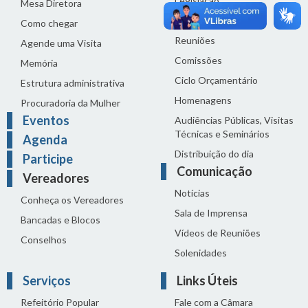
Legislação
Mesa Diretora
Proposições
Como chegar
Reuniões
Agende uma Visita
Comissões
Memória
Ciclo Orçamentário
Estrutura administrativa
Homenagens
Procuradoria da Mulher
Eventos
Audiências Públicas, Visitas
Técnicas e Seminários
Agenda
Distribuição do dia
Participe
Comunicação
Vereadores
Notícias
Conheça os Vereadores
Sala de Imprensa
Bancadas e Blocos
Vídeos de Reuniões
Conselhos
Solenidades
Serviços
Links Úteis
Refeitório Popular
Fale com a Câmara