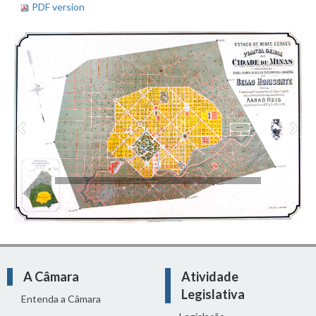
PDF version
Anterior
Pró
A Câmara
Atividade
Legislativa
Entenda a Câmara