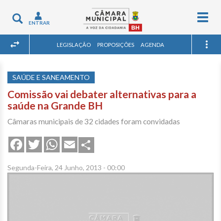
Togg
Toggle
ENTRAR
navig
navigation
LEGISLAÇÃO
PROPOSIÇÕES
AGENDA
SAÚDE E SANEAMENTO
Comissão vai debater alternativas para a
saúde na Grande BH
Câmaras municipais de 32 cidades foram convidadas
Share
Facebook
Twitter
WhatsApp
Email
Segunda-Feira, 24 Junho, 2013 - 00:00