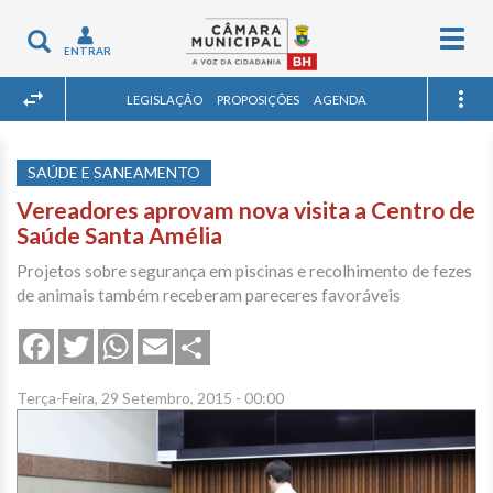
Togg
Toggle
ENTRAR
navig
navigation
LEGISLAÇÃO
PROPOSIÇÕES
AGENDA
SAÚDE E SANEAMENTO
Vereadores aprovam nova visita a Centro de
Saúde Santa Amélia
Projetos sobre segurança em piscinas e recolhimento de fezes
de animais também receberam pareceres favoráveis
Share
Facebook
Twitter
WhatsApp
Email
Terça-Feira, 29 Setembro, 2015 - 00:00