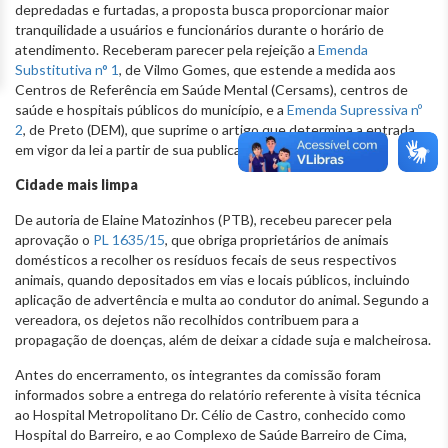
depredadas e furtadas, a proposta busca proporcionar maior
tranquilidade a usuários e funcionários durante o horário de
atendimento. Receberam parecer pela rejeição a
Emenda
Substitutiva n° 1
, de Vilmo Gomes, que estende a medida aos
Centros de Referência em Saúde Mental (Cersams), centros de
saúde e hospitais públicos do município, e a
Emenda Supressiva nº
2
, de Preto (DEM), que suprime o artigo que determina a entrada
em vigor da lei a partir de sua publicação.
Cidade mais limpa
De autoria de Elaine Matozinhos (PTB), recebeu parecer pela
aprovação o
PL 1635/15
, que obriga proprietários de animais
domésticos a recolher os resíduos fecais de seus respectivos
animais, quando depositados em vias e locais públicos, incluindo
aplicação de advertência e multa ao condutor do animal. Segundo a
vereadora, os dejetos não recolhidos contribuem para a
propagação de doenças, além de deixar a cidade suja e malcheirosa.
Antes do encerramento, os integrantes da comissão foram
informados sobre a entrega do relatório referente à visita técnica
ao Hospital Metropolitano Dr. Célio de Castro, conhecido como
Hospital do Barreiro, e ao Complexo de Saúde Barreiro de Cima,