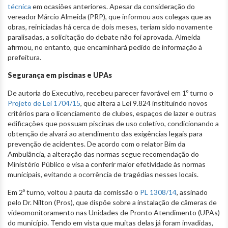
técnica
em ocasiões anteriores. Apesar da consideração do
vereador Márcio Almeida (PRP), que informou aos colegas que as
obras, reiniciadas há cerca de dois meses, teriam sido novamente
paralisadas, a solicitação do debate não foi aprovada. Almeida
afirmou, no entanto, que encaminhará pedido de informação à
prefeitura.
Segurança em piscinas e UPAs
De autoria do Executivo, recebeu parecer favorável em 1º turno o
Projeto de Lei 1704/15
, que altera a Lei 9.824 instituindo novos
critérios para o licenciamento de clubes, espaços de lazer e outras
edificações que possuam piscinas de uso coletivo, condicionando a
obtenção de alvará ao atendimento das exigências legais para
prevenção de acidentes. De acordo com o relator Bim da
Ambulância, a alteração das normas segue recomendação do
Ministério Público e visa a conferir maior efetividade às normas
municipais, evitando a ocorrência de tragédias nesses locais.
Em 2º turno, voltou à pauta da comissão o
PL 1308/14
, assinado
pelo Dr. Nilton (Pros), que dispõe sobre a instalação de câmeras de
videomonitoramento nas Unidades de Pronto Atendimento (UPAs)
do município. Tendo em vista que muitas delas já foram invadidas,