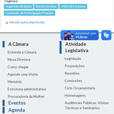
Tópicos:
Sugestão de pauta
Áurea Carolina
Hélio da Farmácia
Comissão de Participação Popular
Versão para impressão
A Câmara
Atividade
Legislativa
Entenda a Câmara
Legislação
Mesa Diretora
Proposições
Como chegar
Reuniões
Agende uma Visita
Comissões
Memória
Ciclo Orçamentário
Estrutura administrativa
Homenagens
Procuradoria da Mulher
Eventos
Audiências Públicas, Visitas
Técnicas e Seminários
Agenda