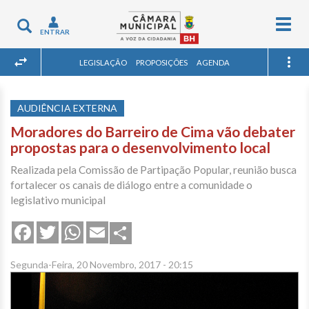
Togg
Toggle
ENTRAR
navig
navigation
LEGISLAÇÃO
PROPOSIÇÕES
AGENDA
AUDIÊNCIA EXTERNA
Moradores do Barreiro de Cima vão debater
propostas para o desenvolvimento local
Realizada pela Comissão de Partipação Popular, reunião busca
fortalecer os canais de diálogo entre a comunidade o
legislativo municipal
Share
Facebook
Twitter
WhatsApp
Email
Segunda-Feira, 20 Novembro, 2017 - 20:15