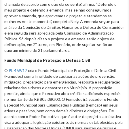
chamada de acordo com o que ela se sente”, afirma. “Defendo o
meu projeto e defendo a emenda, mas se não conseguirmos
aprovar a emenda, que aprovemos o projeto e atendamos as
mulheres neste momento”, completa Nely. A emenda segue para
análise da Comissão de Direitos Humanos e Defesa do Consumidor
e em seguida será apreciada pela Comissão de Administração
Pública. Só depois disso o projeto e a emenda serão objeto de
deliberação, em 2º turno, em Plenário, onde sujeitar-se-ão ao
quórum mínimo de 21 parlamentares.
Fundo Municipal de Proteção e Defesa Civil
O
PL 469/17
cria o Fundo Municipal de Proteção e Defesa Civil
(Fumpdec) com a finalidade de custear as ações de prevenção,
mitigação, preparação para emergências, resposta e recuperação
relacionadas a riscos e desastres no Município. A proposição
permite, ainda, que o Executivo abra créditos adicionais especiais
no montante de R$ 805.080,00. O Fumpdec irá suceder o Fundo
Especial Municipal para Calamidades Públicas (Femcap) em seus
ativos e passivos, bem como demais direitos e obrigações. De
acordo com o Poder Executivo, que é autor do projeto, a iniciativa
visa a adequar a legislação existente às normas estabelecidas pela
Organização das Nações Unidas (ONU) para gestão de riscos e