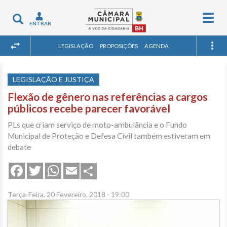
Togg
Toggle
ENTRAR
navig
navigation
LEGISLAÇÃO
PROPOSIÇÕES
AGENDA
LEGISLAÇÃO E JUSTIÇA
Flexão de gênero nas referências a cargos
públicos recebe parecer favorável
PLs que criam serviço de moto-ambulância e o Fundo
Municipal de Proteção e Defesa Civil também estiveram em
debate
Share
Facebook
Twitter
WhatsApp
Email
Terça-Feira, 20 Fevereiro, 2018 - 19:00