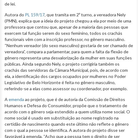
de lei.
Autora do
PL 159/17
, que tramita em 2º turno, a vereadora Nely
(PMN), explica que a ideia do projeto chegou a ela por meio de uma
professora que contou que, apesar de a maioria das pessoas que
exercem tal função serem do sexo feminino, todos os crachás
funcionais vêm com a inscrição professor, no gênero masculino.
“Nenhum vereador (do sexo masculino) gostaria de ser chamado de
vereadora”, compara a parlamentar, para quem a falta da flexão de
gênero representa uma desvalorização da mulher em suas funções
públicas. Ainda segundo Nely, o projeto corrigiria também os
crachás das servidoras da Câmara Municipal, pois, de acordo com
ela, a identificação dos cargos ocupados por mulheres no Poder
Legislativo de Belo Horizonte é feita no gênero masculino,
referindo-se a elas como assessor ou coordenador, por exemplo.
A
emenda
ao projeto, que é de autoria da Comissão de Direitos
Humanos e Defesa do Consumidor, propõe que o tratamento de
acordo com o gênero seja estendido a quem utiliza nome social. O
nome social é usado em substituição ao nome registrado na
certidão de nascimento quando este último não reflete o gênero
com o qual a pessoa se identifica. A autora do projeto disse ser
favorável à emenda. “Acho que a pessoa tem o direito de ser