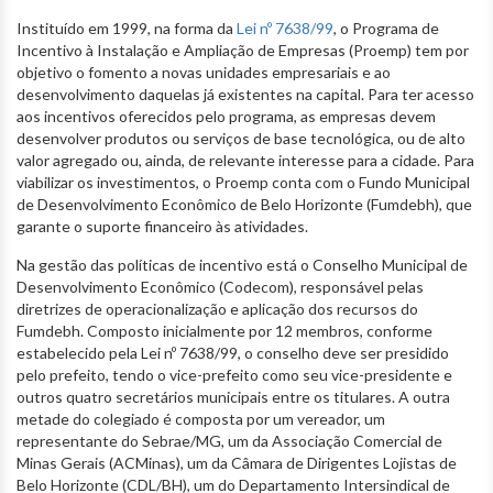
Instituído em 1999, na forma da
Lei nº 7638/99
, o Programa de
Incentivo à Instalação e Ampliação de Empresas (Proemp) tem por
objetivo o fomento a novas unidades empresariais e ao
desenvolvimento daquelas já existentes na capital. Para ter acesso
aos incentivos oferecidos pelo programa, as empresas devem
desenvolver produtos ou serviços de base tecnológica, ou de alto
valor agregado ou, ainda, de relevante interesse para a cidade. Para
viabilizar os investimentos, o Proemp conta com o Fundo Municipal
de Desenvolvimento Econômico de Belo Horizonte (Fumdebh), que
garante o suporte financeiro às atividades.
Na gestão das políticas de incentivo está o Conselho Municipal de
Desenvolvimento Econômico (Codecom), responsável pelas
diretrizes de operacionalização e aplicação dos recursos do
Fumdebh. Composto inicialmente por 12 membros, conforme
estabelecido pela Lei nº 7638/99, o conselho deve ser presidido
pelo prefeito, tendo o vice-prefeito como seu vice-presidente e
outros quatro secretários municipais entre os titulares. A outra
metade do colegiado é composta por um vereador, um
representante do Sebrae/MG, um da Associação Comercial de
Minas Gerais (ACMinas), um da Câmara de Dirigentes Lojistas de
Belo Horizonte (CDL/BH), um do Departamento Intersindical de