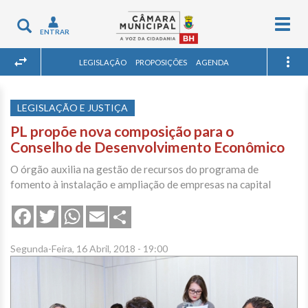
Togg
Toggle
ENTRAR
navig
navigation
LEGISLAÇÃO
PROPOSIÇÕES
AGENDA
LEGISLAÇÃO E JUSTIÇA
PL propõe nova composição para o
Conselho de Desenvolvimento Econômico
O órgão auxilia na gestão de recursos do programa de
fomento à instalação e ampliação de empresas na capital
Share
Facebook
Twitter
WhatsApp
Email
Segunda-Feira, 16 Abril, 2018 - 19:00