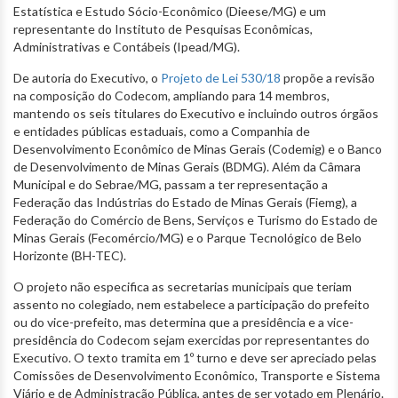
Estatística e Estudo Sócio-Econômico (Dieese/MG) e um
representante do Instituto de Pesquisas Econômicas,
Administrativas e Contábeis (Ipead/MG).
De autoria do Executivo, o
Projeto de Lei 530/18
propõe a revisão
na composição do Codecom, ampliando para 14 membros,
mantendo os seis titulares do Executivo e incluindo outros órgãos
e entidades públicas estaduais, como a Companhia de
Desenvolvimento Econômico de Minas Gerais (Codemig) e o Banco
de Desenvolvimento de Minas Gerais (BDMG). Além da Câmara
Municipal e do Sebrae/MG, passam a ter representação a
Federação das Indústrias do Estado de Minas Gerais (Fiemg), a
Federação do Comércio de Bens, Serviços e Turismo do Estado de
Minas Gerais (Fecomércio/MG) e o Parque Tecnológico de Belo
Horizonte (BH-TEC).
O projeto não especifica as secretarias municipais que teriam
assento no colegiado, nem estabelece a participação do prefeito
ou do vice-prefeito, mas determina que a presidência e a vice-
presidência do Codecom sejam exercidas por representantes do
Executivo. O texto tramita em 1º turno e deve ser apreciado pelas
Comissões de Desenvolvimento Econômico, Transporte e Sistema
Viário e de Administração Pública, antes de ser votado em Plenário.