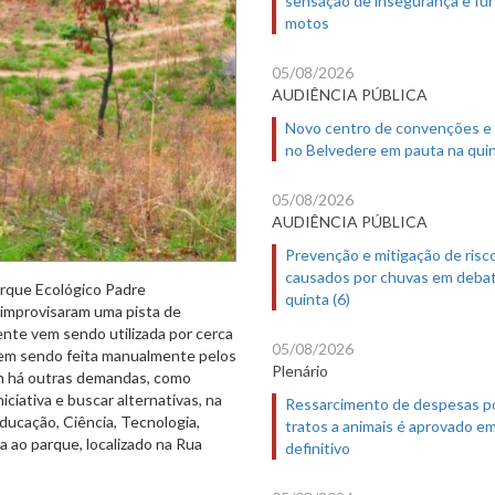
motos
05/08/2026
AUDIÊNCIA PÚBLICA
Novo centro de convenções e
no Belvedere em pauta na quin
05/08/2026
AUDIÊNCIA PÚBLICA
Prevenção e mitigação de risc
causados por chuvas em deba
arque Ecológico Padre
quinta (6)
e improvisaram uma pista de
nte vem sendo utilizada por cerca
05/08/2026
vem sendo feita manualmente pelos
Plenário
ém há outras demandas, como
iciativa e buscar alternativas, na
Ressarcimento de despesas p
Educação, Ciência, Tecnologia,
tratos a animais é aprovado e
a ao parque, localizado na Rua
definitivo