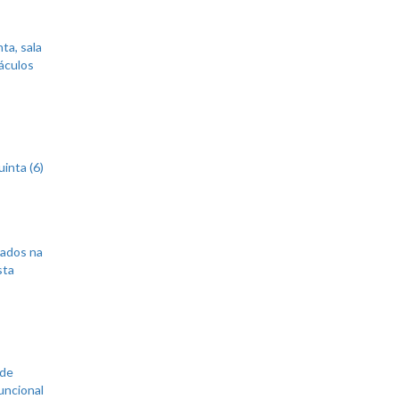
ta, sala
áculos
inta (6)
sados na
sta
 de
uncional