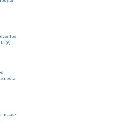
 eventos
ta (6)
os
te nesta
or maus-
m