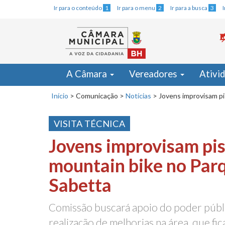
Ir para o conteúdo
1
Ir para o menu
2
Ir para a busca
3
A Câmara
Vereadores
Ativi
Início
>
Comunicação
>
Notícias
>
Jovens improvisam pi
VISITA TÉCNICA
Jovens improvisam pis
mountain bike no Par
Sabetta
Comissão buscará apoio do poder públ
realização de melhorias na área, que fic