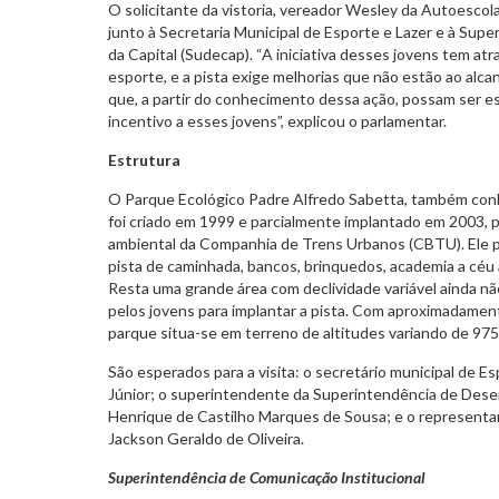
O solicitante da vistoria, vereador Wesley da Autoescol
junto à Secretaria Municipal de Esporte e Lazer e à Su
da Capital (Sudecap). “A iniciativa desses jovens tem atra
esporte, e a pista exige melhorias que não estão ao al
que, a partir do conhecimento dessa ação, possam ser e
incentivo a esses jovens”, explicou o parlamentar.
Estrutura
O Parque Ecológico Padre Alfredo Sabetta, também conh
foi criado em 1999 e parcialmente implantado em 2003,
ambiental da Companhia de Trens Urbanos (CBTU). Ele p
pista de caminhada, bancos, brinquedos, academia a céu
Resta uma grande área com declividade variável ainda nã
pelos jovens para implantar a pista. Com aproximadame
parque situa-se em terreno de altitudes variando de 975
São esperados para a visita: o secretário municipal de Es
Júnior; o superintendente da Superintendência de Dese
Henrique de Castilho Marques de Sousa; e o representan
Jackson Geraldo de Oliveira.
Superintendência de Comunicação Institucional