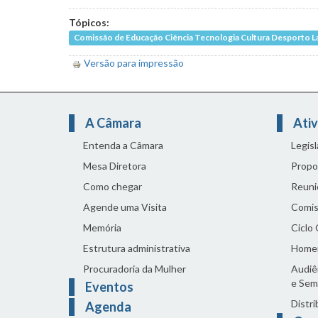
Tópicos:
Comissão de Educação Ciência Tecnologia Cultura Desporto L
Versão para impressão
A Câmara
Ativ
Entenda a Câmara
Legis
Mesa Diretora
Propo
Como chegar
Reuni
Agende uma Visita
Comis
Memória
Ciclo
Estrutura administrativa
Home
Procuradoria da Mulher
Audiên
e Sem
Eventos
Distri
Agenda