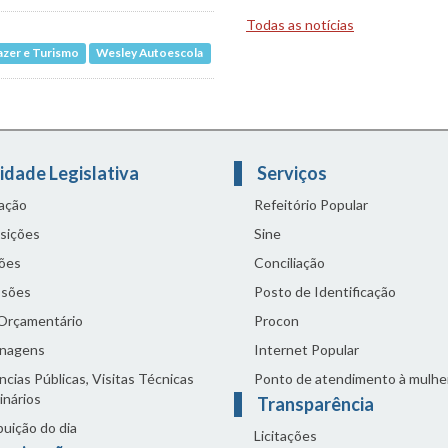
Todas as notícias
azer e Turismo
Wesley Autoescola
idade Legislativa
Serviços
lação
Refeitório Popular
sições
Sine
ões
Conciliação
sões
Posto de Identificação
 Orçamentário
Procon
nagens
Internet Popular
cias Públicas, Visitas Técnicas
Ponto de atendimento à mulhe
inários
Transparência
buição do dia
Licitações