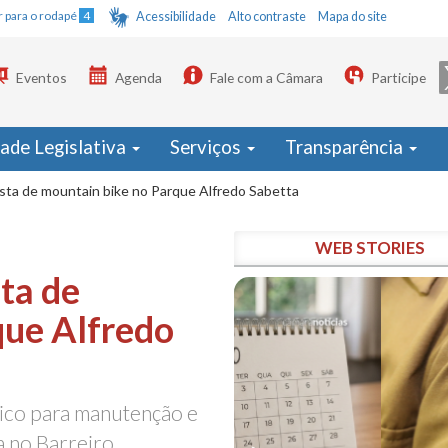
Ir para o rodapé
4
Acessibilidade
Alto contraste
Mapa do site
Eventos
Agenda
Fale com a Câmara
Participe
dade Legislativa
Serviços
Transparência
sta de mountain bike no Parque Alfredo Sabetta
WEB STORIES
ta de
que Alfredo
ico para manutenção e
a no Barreiro