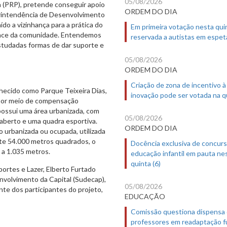
05/08/2026
a (PRP), pretende conseguir apoio
ORDEM DO DIA
perintendência de Desenvolvimento
ído a vizinhança para a prática do
Em primeira votação nesta quin
cance da comunidade. Entendemos
reservada a autistas em espet
studadas formas de dar suporte e
05/08/2026
ORDEM DO DIA
Criação de zona de incentivo à
ecido como Parque Teixeira Dias,
inovação pode ser votada na qu
 por meio de compensação
ossui uma área urbanizada, com
05/08/2026
 aberto e uma quadra esportiva.
ORDEM DO DIA
o urbanizada ou ocupada, utilizada
nte 54.000 metros quadrados, o
Docência exclusiva de concur
 a 1.035 metros.
educação infantil em pauta ne
quinta (6)
portes e Lazer, Elberto Furtado
nvolvimento da Capital (Sudecap),
05/08/2026
te dos participantes do projeto,
EDUCAÇÃO
Comissão questiona dispensa
professores em readaptação f