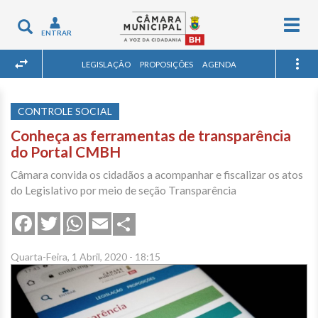
Togg
Toggle
ENTRAR
navig
navigation
LEGISLAÇÃO
PROPOSIÇÕES
AGENDA
CONTROLE SOCIAL
Conheça as ferramentas de transparência
do Portal CMBH
Câmara convida os cidadãos a acompanhar e fiscalizar os atos
do Legislativo por meio de seção Transparência
Share
Facebook
Twitter
WhatsApp
Email
Quarta-Feira, 1 Abril, 2020 - 18:15