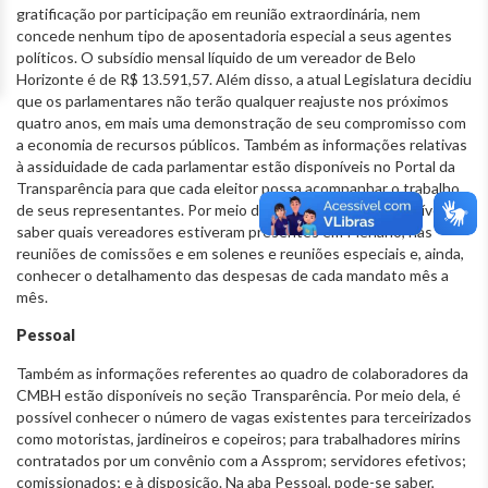
gratificação por participação em reunião extraordinária, nem
concede nenhum tipo de aposentadoria especial a seus agentes
políticos. O subsídio mensal líquido de um vereador de Belo
Horizonte é de R$ 13.591,57. Além disso, a atual Legislatura decidiu
que os parlamentares não terão qualquer reajuste nos próximos
quatro anos, em mais uma demonstração de seu compromisso com
a economia de recursos públicos. Também as informações relativas
à assiduidade de cada parlamentar estão disponíveis no Portal da
Transparência para que cada eleitor possa acompanhar o trabalho
de seus representantes. Por meio dessa ferramenta, é possível
saber quais vereadores estiveram presentes em Plenário, nas
reuniões de comissões e em solenes e reuniões especiais e, ainda,
conhecer o detalhamento das despesas de cada mandato mês a
mês.
Pessoal
Também as informações referentes ao quadro de colaboradores da
CMBH estão disponíveis no seção Transparência. Por meio dela, é
possível conhecer o número de vagas existentes para terceirizados
como motoristas, jardineiros e copeiros; para trabalhadores mirins
contratados por um convênio com a Assprom; servidores efetivos;
comissionados; e à disposição. Na aba Pessoal, pode-se saber,