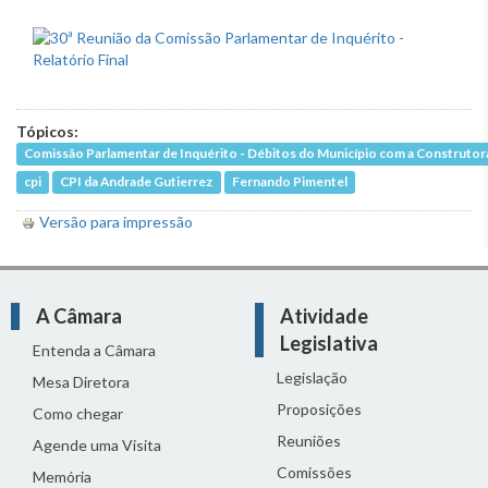
Tópicos:
Comissão Parlamentar de Inquérito - Débitos do Município com a Construtor
cpi
CPI da Andrade Gutierrez
Fernando Pimentel
Versão para impressão
A Câmara
Atividade
Legislativa
Entenda a Câmara
Legislação
Mesa Diretora
Proposições
Como chegar
Reuniões
Agende uma Visita
Comissões
Memória