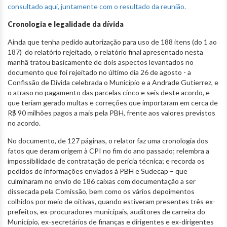
consultado aqui, juntamente com o resultado da reunião.
Cronologia e legalidade da dívida
Ainda que tenha pedido autorização para uso de 188 itens (do 1 ao
187) do relatório rejeitado, o relatório final apresentado nesta
manhã tratou basicamente de dois aspectos levantados no
documento que foi rejeitado no último dia 26 de agosto - a
Confissão de Dívida celebrada o Município e a Andrade Gutierrez, e
o atraso no pagamento das parcelas cinco e seis deste acordo, e
que teriam gerado multas e correções que importaram em cerca de
R$ 90 milhões pagos a mais pela PBH, frente aos valores previstos
no acordo.
No documento, de 127 páginas, o relator faz uma cronologia dos
fatos que deram origem à CPI no fim do ano passado; relembra a
impossibilidade de contratação de perícia técnica; e recorda os
pedidos de informações enviados à PBH e Sudecap – que
culminaram no envio de 186 caixas com documentação a ser
dissecada pela Comissão, bem como os vários depoimentos
colhidos por meio de oitivas, quando estiveram presentes três ex-
prefeitos, ex-procuradores municipais, auditores de carreira do
Município, ex-secretários de finanças e dirigentes e ex-dirigentes