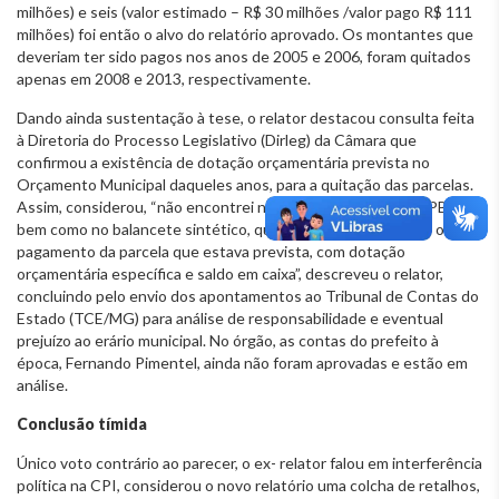
milhões) e seis (valor estimado – R$ 30 milhões /valor pago R$ 111
milhões) foi então o alvo do relatório aprovado. Os montantes que
deveriam ter sido pagos nos anos de 2005 e 2006, foram quitados
apenas em 2008 e 2013, respectivamente.
Dando ainda sustentação à tese, o relator destacou consulta feita
à Diretoria do Processo Legislativo (Dirleg) da Câmara que
confirmou a existência de dotação orçamentária prevista no
Orçamento Municipal daqueles anos, para a quitação das parcelas.
Assim, considerou, “não encontrei no balanço financeiro da PBH,
bem como no balancete sintético, qualquer justificativa para o não
pagamento da parcela que estava prevista, com dotação
orçamentária específica e saldo em caixa”, descreveu o relator,
concluindo pelo envio dos apontamentos ao Tribunal de Contas do
Estado (TCE/MG) para análise de responsabilidade e eventual
prejuízo ao erário municipal. No órgão, as contas do prefeito à
época, Fernando Pimentel, ainda não foram aprovadas e estão em
análise.
Conclusão tímida
Único voto contrário ao parecer, o ex- relator falou em interferência
política na CPI, considerou o novo relatório uma colcha de retalhos,