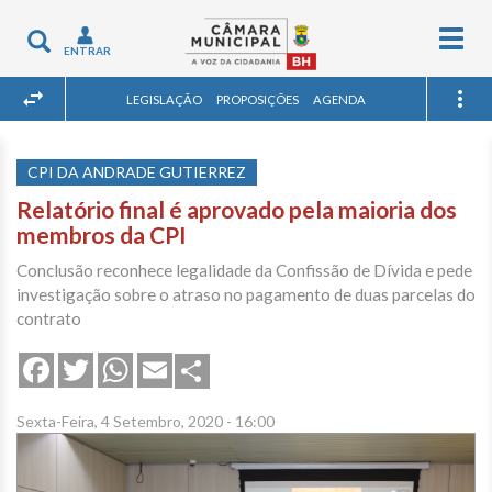
Togg
Toggle
ENTRAR
navig
navigation
LEGISLAÇÃO
PROPOSIÇÕES
AGENDA
CPI DA ANDRADE GUTIERREZ
Relatório final é aprovado pela maioria dos
membros da CPI
Conclusão reconhece legalidade da Confissão de Dívida e pede
investigação sobre o atraso no pagamento de duas parcelas do
contrato
Share
Facebook
Twitter
WhatsApp
Email
Sexta-Feira, 4 Setembro, 2020 - 16:00