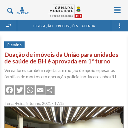
Togg
Toggle
ENTRAR
navig
navigation
LEGISLAÇÃO
PROPOSIÇÕES
AGENDA
Plenário
Doação de imóveis da União para unidades
de saúde de BH é aprovada em 1º turno
Vereadores também rejeitaram moção de apoio e pesar às
famílias de mortos em operação policial no Jacarezinho/RJ
Share
Facebook
Twitter
WhatsApp
Email
Terça-Feira, 8 Junho, 2021 - 17:15