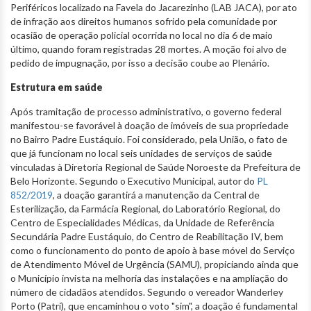
Periféricos localizado na Favela do Jacarezinho (LAB JACA), por ato
de infração aos direitos humanos sofrido pela comunidade por
ocasião de operação policial ocorrida no local no dia 6 de maio
último, quando foram registradas 28 mortes. A moção foi alvo de
pedido de impugnação, por isso a decisão coube ao Plenário.
Estrutura em saúde
Após tramitação de processo administrativo, o governo federal
manifestou-se favorável à doação de imóveis de sua propriedade
no Bairro Padre Eustáquio. Foi considerado, pela União, o fato de
que já funcionam no local seis unidades de serviços de saúde
vinculadas à Diretoria Regional de Saúde Noroeste da Prefeitura de
Belo Horizonte. Segundo o Executivo Municipal, autor do
PL
852/2019
, a doação garantirá a manutenção da Central de
Esterilização, da Farmácia Regional, do Laboratório Regional, do
Centro de Especialidades Médicas, da Unidade de Referência
Secundária Padre Eustáquio, do Centro de Reabilitação IV, bem
como o funcionamento do ponto de apoio à base móvel do Serviço
de Atendimento Móvel de Urgência (SAMU), propiciando ainda que
o Município invista na melhoria das instalações e na ampliação do
número de cidadãos atendidos. Segundo o vereador Wanderley
Porto (Patri), que encaminhou o voto "sim", a doação é fundamental