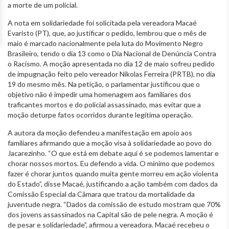
a morte de um policial.
A nota em solidariedade foi solicitada pela vereadora Macaé
Evaristo (PT), que, ao justificar o pedido, lembrou que o mês de
maio é marcado nacionalmente pela luta do Movimento Negro
Brasileiro, tendo o dia 13 como o Dia Nacional de Denúncia Contra
o Racismo. A moção apresentada no dia 12 de maio sofreu pedido
de impugnação feito pelo vereador Nikolas Ferreira (PRTB), no dia
19 do mesmo mês. Na petição, o parlamentar justificou que o
objetivo não é impedir uma homenagem aos familiares dos
traficantes mortos e do policial assassinado, mas evitar que a
moção deturpe fatos ocorridos durante legítima operação.
A autora da moção defendeu a manifestação em apoio aos
familiares afirmando que a moção visa à solidariedade ao povo do
Jacarezinho. “O que está em debate aqui é se podemos lamentar e
chorar nossos mortos. Eu defendo a vida. O mínimo que podemos
fazer é chorar juntos quando muita gente morreu em ação violenta
do Estado”, disse Macaé, justificando a ação também com dados da
Comissão Especial da Câmara que tratou da mortalidade da
juventude negra. “Dados da comissão de estudo mostram que 70%
dos jovens assassinados na Capital são de pele negra. A moção é
de pesar e solidariedade”, afirmou a vereadora. Macaé recebeu o