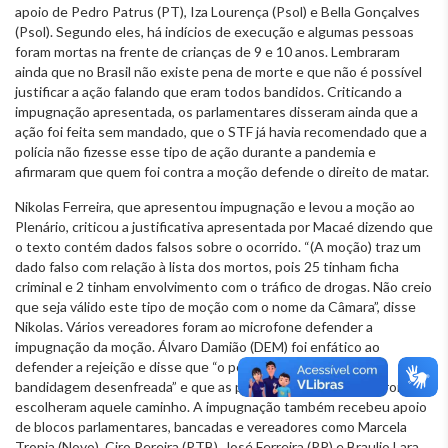
apoio de Pedro Patrus (PT), Iza Lourença (Psol) e Bella Gonçalves
(Psol). Segundo eles, há indícios de execução e algumas pessoas
foram mortas na frente de crianças de 9 e 10 anos. Lembraram
ainda que no Brasil não existe pena de morte e que não é possível
justificar a ação falando que eram todos bandidos. Criticando a
impugnação apresentada, os parlamentares disseram ainda que a
ação foi feita sem mandado, que o STF já havia recomendado que a
polícia não fizesse esse tipo de ação durante a pandemia e
afirmaram que quem foi contra a moção defende o direito de matar.
Nikolas Ferreira, que apresentou impugnação e levou a moção ao
Plenário, criticou a justificativa apresentada por Macaé dizendo que
o texto contém dados falsos sobre o ocorrido. “(A moção) traz um
dado falso com relação à lista dos mortos, pois 25 tinham ficha
criminal e 2 tinham envolvimento com o tráfico de drogas. Não creio
que seja válido este tipo de moção com o nome da Câmara”, disse
Nikolas. Vários vereadores foram ao microfone defender a
impugnação da moção. Álvaro Damião (DEM) foi enfático ao
defender a rejeição e disse que “o povo do Rio sofre com a
bandidagem desenfreada” e que as pessoas mortas no confronto
escolheram aquele caminho. A impugnação também recebeu apoio
de blocos parlamentares, bancadas e vereadores como Marcela
Tropia (Novo), Ciro Pereira (PTB), José Ferreira (PP) e Braulio Lara