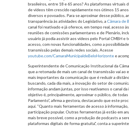
brasileiros, entre 18 e 65 anos? As plataformas virtuai
de vídeos têm crescido rapidamente nos útimos 15 anos
diversos e povoados. Para se aproximar desse público, 
transparência às atividades do Legislativo, a
Câmara de B
canal foi reativado e já oferece, em tempo real, acesso à
reuniões de comissões parlamentares e de Plenário, incl
usuário já podia assistir aos vídeos pelo Portal CMBH e 
acesso, com novas funcionalidades, como a possibilidad
transmissão pelas demais redes sociais. Acesse
youtube.com/CamaraMunicipaldeBeloHorizonte
e acom
Superintendente de Comunicação Institucional da Câma
que a retomada de mais um canal de transmissão vai ao
mais importantes da comunicação que é reduzir a distân
buscando, cada dia mais, a inovação do setor de comunic
informação andam juntas, por isso reativamos o canal da
objetivo é, principalmente, aproximar o público, de todas 
Parlamento”, afirma a gestora, destacando que este pro
aqui. “Quanto mais ferramentas de acesso à informação, 
participação popular. Outras ferramentas já estão em an
mais breve possível, como a produção de podcasts a sere
plataformas digitais de forma gratuita", conta a superint