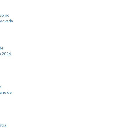
UBS no
aprovada
de
 2026,
e
lano de
ntra