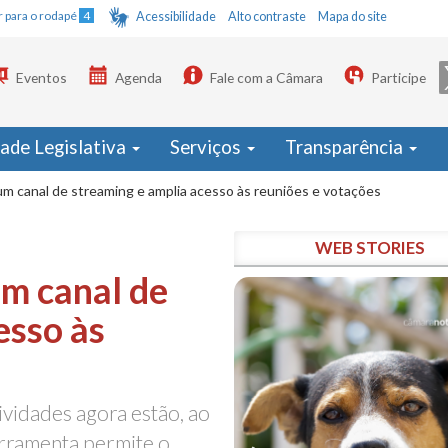
Ir para o rodapé
4
Acessibilidade
Alto contraste
Mapa do site
Eventos
Agenda
Fale com a Câmara
Participe
dade Legislativa
Serviços
Transparência
um canal de streaming e amplia acesso às reuniões e votações
WEB STORIES
um canal de
esso às
ividades agora estão, ao
erramenta permite o