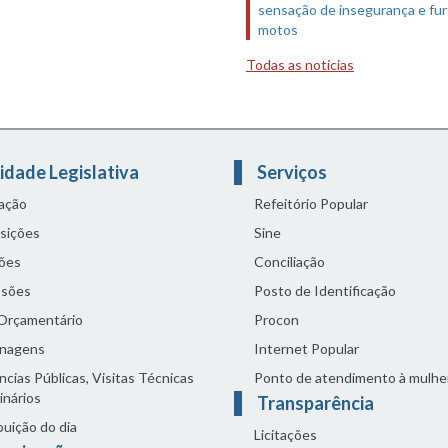
sensação de insegurança e fur
motos
Todas as notícias
idade Legislativa
Serviços
lação
Refeitório Popular
sições
Sine
ões
Conciliação
sões
Posto de Identificação
 Orçamentário
Procon
nagens
Internet Popular
cias Públicas, Visitas Técnicas
Ponto de atendimento à mulhe
inários
Transparência
buição do dia
Licitações