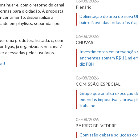
06/08/2026
ntinuar e, com o retorno do canal
Plenário
ormas para o cidadão. A proposta
Delimitação de área de nova 
encerramento, disponibilize a
bairro Novo das Indústrias é 
izado em playlists, separadas por
06/08/2026
por uma produtora licitada, e, com
CHUVAS
antigas, já organizadas no canal à
Investimentos em prevenção 
r acessadas pelos usuários.
enchentes somam R$ 11 mi em
vo!
diz PBH
06/08/2026
COMISSÃO ESPECIAL
Grupo que analisa execução d
emendas impositivas aprova p
trabalho
05/08/2026
BAIRRO BELVEDERE
Comissão debate soluções co