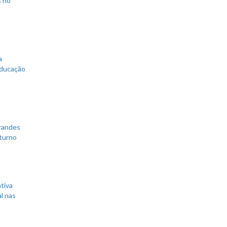
s no
a
educação
grandes
 turno
tiva
l nas