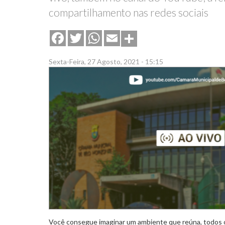
compartilhamento nas redes sociais
Share
Facebook
Twitter
WhatsApp
Email
Sexta-Feira, 27 Agosto, 2021 - 15:15
Você consegue imaginar um ambiente que reúna, todos 