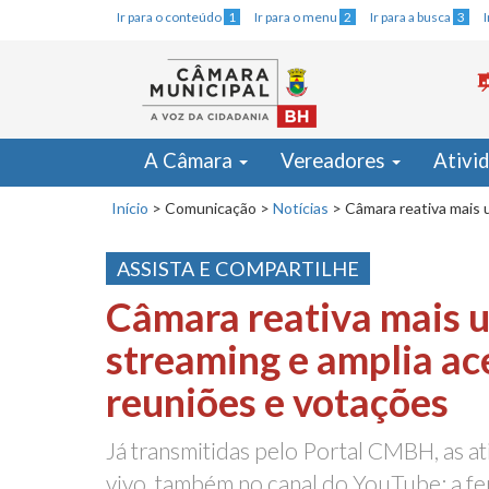
Ir para o conteúdo
1
Ir para o menu
2
Ir para a busca
3
A Câmara
Vereadores
Ativi
Início
>
Comunicação
>
Notícias
>
Câmara reativa mais 
ASSISTA E COMPARTILHE
Câmara reativa mais 
streaming e amplia ac
reuniões e votações
Já transmitidas pelo Portal CMBH, as at
vivo, também no canal do YouTube; a f