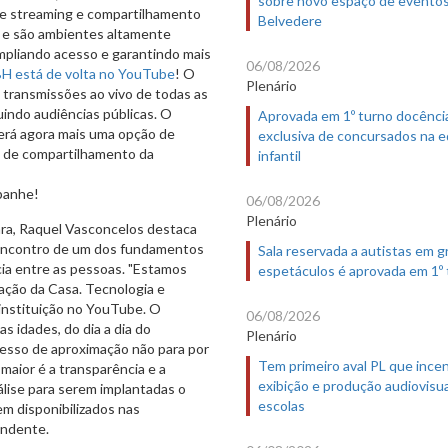
sobre novo espaço de evento
s de streaming e compartilhamento
Belvedere
 e são ambientes altamente
ampliando acesso e garantindo mais
06/08/2026
H está de volta no YouTube
! O
Plenário
s transmissões ao vivo de todas as
uindo audiências públicas. O
Aprovada em 1º turno docênci
terá agora mais uma opção de
exclusiva de concursados na 
e de compartilhamento da
infantil
panhe!
06/08/2026
Plenário
ra, Raquel Vasconcelos destaca
 encontro de um dos fundamentos
Sala reservada a autistas em 
cia entre as pessoas. "Estamos
espetáculos é aprovada em 1º
ação da Casa. Tecnologia e
 instituição no YouTube. O
06/08/2026
as idades, do dia a dia do
Plenário
cesso de aproximação não para por
Tem primeiro aval PL que incen
maior é a transparência e a
exibição e produção audiovisua
álise para serem implantadas o
escolas
m disponibilizados nas
endente.