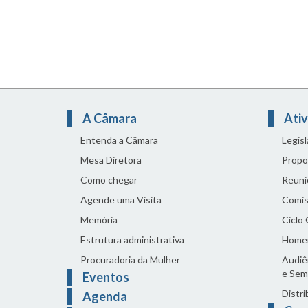
A Câmara
Ativ
Entenda a Câmara
Legis
Mesa Diretora
Propo
Como chegar
Reuni
Agende uma Visita
Comis
Memória
Ciclo
Estrutura administrativa
Home
Procuradoria da Mulher
Audiên
e Sem
Eventos
Distri
Agenda