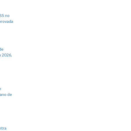
UBS no
aprovada
de
 2026,
e
lano de
ntra