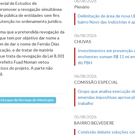
06/08/2026
pecial de Estudos de
Plenário
 promover a revogação simultânea
ade pública de entidades sem fins
Delimitação de área de nova 
utenção no ordenamento jurídico.
bairro Novo das Indústrias é 
irma que a pretendida revogação da
06/08/2026
 que tem por objetivo dar nome a
CHUVAS
ém de dar o nome de Fernão Dias
icação, e de tratar de matéria
Investimentos em prevenção 
que trata da revogação da Lei 8.301
enchentes somam R$ 11 mi em
o prefeito Fuad Noman vetou
diz PBH
cisos do projeto. A parte não
l.
06/08/2026
COMISSÃO ESPECIAL
Grupo que analisa execução d
emendas impositivas aprova p
 Estoque de Normas do Município
trabalho
05/08/2026
BAIRRO BELVEDERE
Comissão debate soluções co