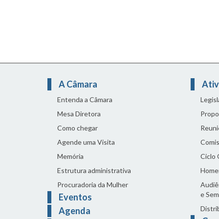
A Câmara
Ativ
Entenda a Câmara
Legis
Mesa Diretora
Propo
Como chegar
Reuni
Agende uma Visita
Comis
Memória
Ciclo
Estrutura administrativa
Home
Procuradoria da Mulher
Audiên
e Sem
Eventos
Distri
Agenda