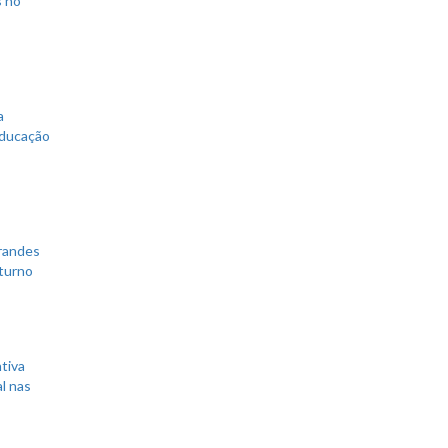
s no
a
educação
grandes
 turno
tiva
l nas