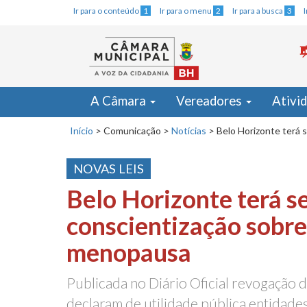
Ir para o conteúdo
1
Ir para o menu
2
Ir para a busca
3
A Câmara
Vereadores
Ativi
Início
>
Comunicação
>
Notícias
>
Belo Horizonte terá
NOVAS LEIS
Belo Horizonte terá 
conscientização sobre
menopausa
Publicada no Diário Oficial revogação d
declaram de utilidade pública entidade