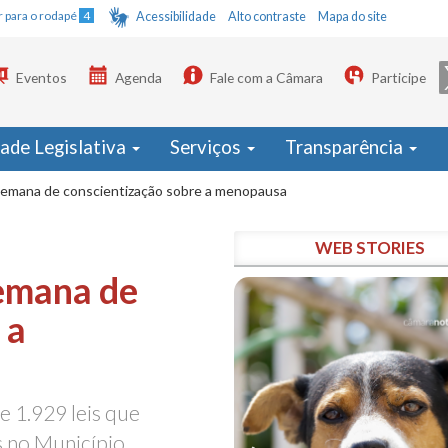
Ir para o rodapé
4
Acessibilidade
Alto contraste
Mapa do site
Eventos
Agenda
Fale com a Câmara
Participe
dade Legislativa
Serviços
Transparência
 semana de conscientização sobre a menopausa
WEB STORIES
semana de
 a
e 1.929 leis que
s no Município