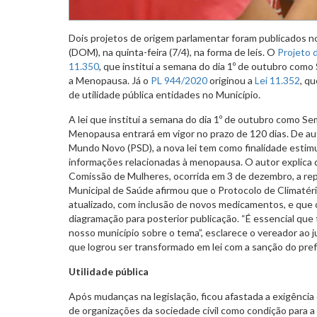
Dois projetos de origem parlamentar foram publicados no 
(DOM), na quinta-feira (7/4), na forma de leis. O
Projeto 
11.350
, que institui a semana do dia 1º de outubro com
a Menopausa. Já o
PL 944/2020
originou a
Lei 11.352
, q
de utilidade pública entidades no Município.
A lei que institui a semana do dia 1º de outubro como S
Menopausa entrará em vigor no prazo de 120 dias. De au
Mundo Novo (PSD), a nova lei tem como finalidade estim
informações relacionadas à menopausa. O autor explica
Comissão de Mulheres, ocorrida em 3 de dezembro, a re
Municipal de Saúde afirmou que o Protocolo de Climatéri
atualizado, com inclusão de novos medicamentos, e que
diagramação para posterior publicação. “É essencial qu
nosso município sobre o tema”, esclarece o vereador ao j
que logrou ser transformado em lei com a sanção do pre
Utilidade pública
Após mudanças na legislação, ficou afastada a exigência 
de organizações da sociedade civil como condição para a