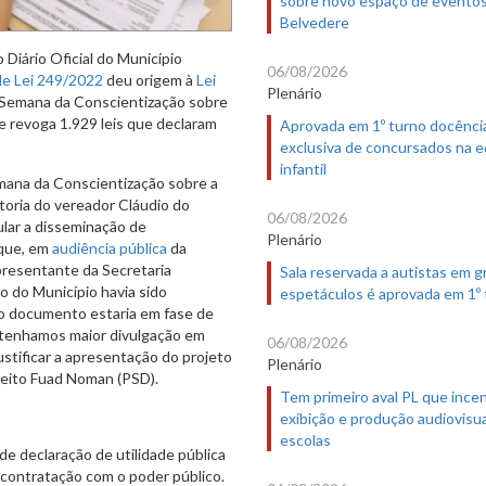
sobre novo espaço de evento
Belvedere
Diário Oficial do Município
06/08/2026
de Lei 249/2022
deu origem à
Lei
Plenário
o Semana da Conscientização sobre
ue revoga 1.929 leis que declaram
Aprovada em 1º turno docênci
exclusiva de concursados na 
infantil
emana da Conscientização sobre a
toria do vereador Cláudio do
06/08/2026
ular a disseminação de
Plenário
 que, em
audiência pública
da
presentante da Secretaria
Sala reservada a autistas em 
o do Município havia sido
espetáculos é aprovada em 1º
 o documento estaria em fase de
e tenhamos maior divulgação em
06/08/2026
ustificar a apresentação do projeto
Plenário
feito Fuad Noman (PSD).
Tem primeiro aval PL que incen
exibição e produção audiovisua
escolas
de declaração de utilidade pública
 contratação com o poder público.