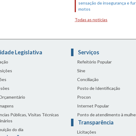
sensação de insegurança e fur
motos
Todas as notícias
idade Legislativa
Serviços
lação
Refeitório Popular
sições
Sine
ões
Conciliação
sões
Posto de Identificação
 Orçamentário
Procon
nagens
Internet Popular
cias Públicas, Visitas Técnicas
Ponto de atendimento à mulhe
inários
Transparência
buição do dia
Licitações