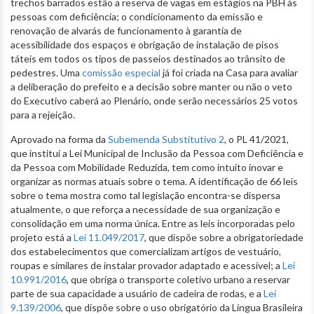
trechos barrados estão a reserva de vagas em estágios na PBH às
pessoas com deficiência; o condicionamento da emissão e
renovação de alvarás de funcionamento à garantia de
acessibilidade dos espaços e obrigação de instalação de pisos
táteis em todos os tipos de passeios destinados ao trânsito de
pedestres. Uma
comissão especial
já foi criada na Casa para avaliar
a deliberação do prefeito e a decisão sobre manter ou não o veto
do Executivo caberá ao Plenário, onde serão necessários 25 votos
para a rejeição.
Aprovado na forma da
Subemenda Substitutivo 2
, o PL 41/2021,
que institui a Lei Municipal de Inclusão da Pessoa com Deficiência e
da Pessoa com Mobilidade Reduzida, tem como intuito inovar e
organizar as normas atuais sobre o tema. A identificação de 66 leis
sobre o tema mostra como tal legislação encontra-se dispersa
atualmente, o que reforça a necessidade de sua organização e
consolidação em uma norma única. Entre as leis incorporadas pelo
projeto está a
Lei 11.049/2017
, que dispõe sobre a obrigatoriedade
dos estabelecimentos que comercializam artigos de vestuário,
roupas e similares de instalar provador adaptado e acessível; a
Lei
10.991/2016
, que obriga o transporte coletivo urbano a reservar
parte de sua capacidade a usuário de cadeira de rodas, e a
Lei
9.139/2006
, que dispõe sobre o uso obrigatório da Língua Brasileira