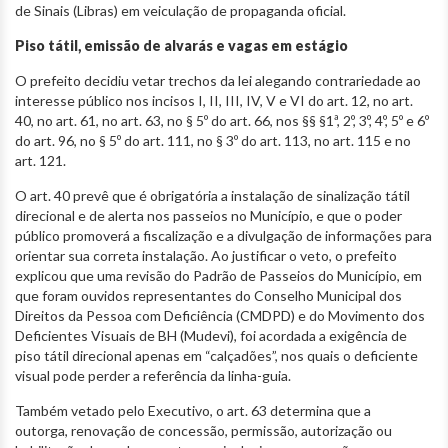
de Sinais (Libras) em veiculação de propaganda oficial.
Piso tátil, emissão de alvarás e vagas em estágio
O prefeito decidiu vetar trechos da lei alegando contrariedade ao
interesse público nos incisos I, II, III, IV, V e VI do art. 12, no art.
40, no art. 61, no art. 63, no § 5º do art. 66, nos §§ §1ª, 2º, 3º, 4º, 5º e 6º
do art. 96, no § 5º do art. 111, no § 3º do art. 113, no art. 115 e no
art. 121.
O art. 40 prevê que é obrigatória a instalação de sinalização tátil
direcional e de alerta nos passeios no Município, e que o poder
público promoverá a fiscalização e a divulgação de informações para
orientar sua correta instalação. Ao justificar o veto, o prefeito
explicou que uma revisão do Padrão de Passeios do Município, em
que foram ouvidos representantes do Conselho Municipal dos
Direitos da Pessoa com Deficiência (CMDPD) e do Movimento dos
Deficientes Visuais de BH (Mudevi), foi acordada a exigência de
piso tátil direcional apenas em “calçadões”, nos quais o deficiente
visual pode perder a referência da linha-guia.
Também vetado pelo Executivo, o art. 63 determina que a
outorga, renovação de concessão, permissão, autorização ou