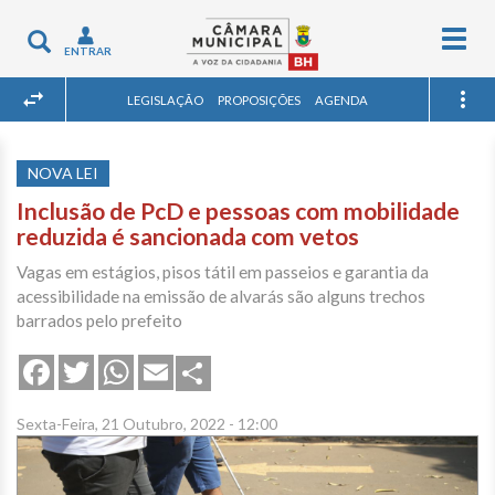
Togg
Toggle
ENTRAR
navig
navigation
LEGISLAÇÃO
PROPOSIÇÕES
AGENDA
NOVA LEI
Inclusão de PcD e pessoas com mobilidade
reduzida é sancionada com vetos
Vagas em estágios, pisos tátil em passeios e garantia da
acessibilidade na emissão de alvarás são alguns trechos
barrados pelo prefeito
Share
Facebook
Twitter
WhatsApp
Email
Sexta-Feira, 21 Outubro, 2022 - 12:00