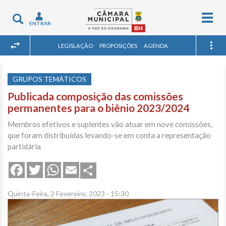
Togg
Toggle
ENTRAR
navig
navigation
LEGISLAÇÃO
PROPOSIÇÕES
AGENDA
GRUPOS TEMÁTICOS
Publicada composição das comissões
permanentes para o biênio 2023/2024
Membros efetivos e suplentes vão atuar em nove comissões,
que foram distribuídas levando-se em conta a representação
partidária
Share
Facebook
Twitter
WhatsApp
Email
Quinta-Feira, 2 Fevereiro, 2023 - 15:30