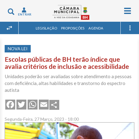
Togg
Toggle
ENTRAR
navig
navigation
LEGISLAÇÃO
PROPOSIÇÕES
AGENDA
NOVA LEI
Escolas públicas de BH terão índice que
avalia critérios de inclusão e acessibilidade
Unidades poderão ser avaliadas sobre atendimento a pessoas
com deficiência, altas habilidades e transtorno do espectro
autista
Share
Facebook
Twitter
WhatsApp
Email
Segunda-Feira, 27 Março, 2023 - 18:00