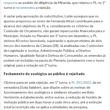
resposta
ao pedido de diligência de Miranda, que relatou o PL no 1º
turno e
recomendou
a rejeição.
A optar pela aprovação do substitutivo, Loíde assegura que os
ajustes propostos ao texto de Fernanda Altoé contribuem para o
alcance dos objetivos do PL e, considerando os critérios da
Comissão de Orçamento, não geram repercussão financeira para o
Município. Votado no Plenário em 1º turno em dezembro, o PL
obteve 40 votos favoráveis, superando o quórum mínimo de dois
terços dos membros da Câmara (28). Já analisadas nas Comissões
de Legislação e Justiça; Administração Pública; e Direitos
Humanos, Igualdade Racial e Defesa do Consumidor, as emendas já
podem ser incluídas na pauta do Plenário, juntamente com o texto
original, para a votação em 2º turno.
Fechamento do zoológico ao público é rejeitado
Obteve parecer pela rejeição, em 1º turno, o
PL 391/2022
, da ex-
vereadora Duda Salabert, que dispõe sobre as normas de
funcionamento dos zoológicos e similares situados em Belo
Horizonte, estabelecendo, entre outras, a redução do horário de
visitação pública em duas horas a cada cinco anos, até a extinção
total (a restrição não se aplica a atividades de pesquisa,