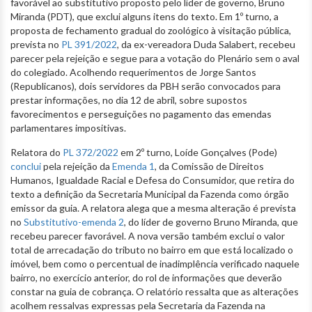
favorável ao substitutivo proposto pelo líder de governo, Bruno
Miranda (PDT), que exclui alguns itens do texto. Em 1º turno, a
proposta de fechamento gradual do zoológico à visitação pública,
prevista no
PL 391/2022
, da ex-vereadora Duda Salabert, recebeu
parecer pela rejeição e segue para a votação do Plenário sem o aval
do colegiado. Acolhendo requerimentos de Jorge Santos
(Republicanos), dois servidores da PBH serão convocados para
prestar informações, no dia 12 de abril, sobre supostos
favorecimentos e perseguições no pagamento das emendas
parlamentares impositivas.
Relatora do
PL 372/2022
em 2º turno, Loíde Gonçalves (Pode)
conclui
pela rejeição da
Emenda 1
, da Comissão de Direitos
Humanos, Igualdade Racial e Defesa do Consumidor, que retira do
texto a definição da Secretaria Municipal da Fazenda como órgão
emissor da guia. A relatora alega que a mesma alteração é prevista
no
Substitutivo-emenda 2
, do líder de governo Bruno Miranda, que
recebeu parecer favorável. A nova versão também exclui o valor
total de arrecadação do tributo no bairro em que está localizado o
imóvel, bem como o percentual de inadimplência verificado naquele
bairro, no exercício anterior, do rol de informações que deverão
constar na guia de cobrança. O relatório ressalta que as alterações
acolhem ressalvas expressas pela Secretaria da Fazenda na