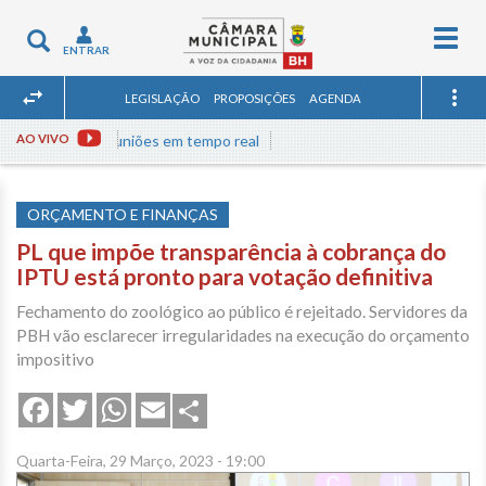
Togg
Toggle
ENTRAR
navig
navigation
LEGISLAÇÃO
PROPOSIÇÕES
AGENDA
Assista às reuniões em tempo real
AO VIVO
ORÇAMENTO E FINANÇAS
PL que impõe transparência à cobrança do
IPTU está pronto para votação definitiva
Fechamento do zoológico ao público é rejeitado. Servidores da
PBH vão esclarecer irregularidades na execução do orçamento
impositivo
Share
Facebook
Twitter
WhatsApp
Email
Quarta-Feira, 29 Março, 2023 - 19:00