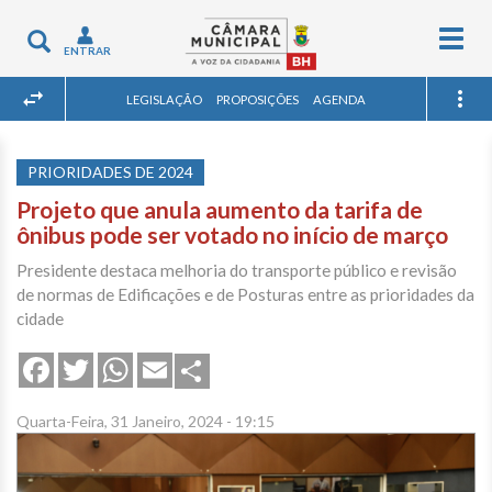
Togg
Toggle
ENTRAR
navig
navigation
LEGISLAÇÃO
PROPOSIÇÕES
AGENDA
PRIORIDADES DE 2024
Projeto que anula aumento da tarifa de
ônibus pode ser votado no início de março
Presidente destaca melhoria do transporte público e revisão
de normas de Edificações e de Posturas entre as prioridades da
cidade
Share
Facebook
Twitter
WhatsApp
Email
Quarta-Feira, 31 Janeiro, 2024 - 19:15