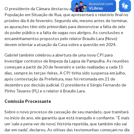
O presidente da Câmara destacou ainda os trabalhos da CPI -
População em Situação de Rua, que apresentará o relatório final no
próximo dia 6 de fevereiro. Segundo ele, mesmo antes de terminar,
as apurações têm sido primordiais para demonstrar a falta de zelo
do poder público e a falta de vagas nos abrigos. As conclusões e
encaminhamentos propostos pelo relator Braulio Lara (Novo)
devem orientar a atuação da Casa sobre a questão em 2024.
Gabriel também celebrou a abertura de uma nova CPI para
investigar contratos de limpeza da Lagoa da Pampulha. As reuniões
começam a partir de 20 de fevereiro e serão realizadas a cada 15
dias, sempre às terças-feiras. A CPI tinha sido suspensa em julho,
após contestação da Prefeitura, mas foi retomada em 21 de
dezembro por decisão judicial. O presidente é Sérgio Fernando de
Pinho Tavares (PL) e o relator é Braulio Lara.
Comissão Processante
Sobre o novo processo de cassação de seu mandato, que tramitará
no início do ano, ele garantiu que está tranquilo e confiante. “É mais
um ‘vale a pena ver de novo’, história repetida, que também não vai
dar em nada”, declarou. As oitivas das testemunhas começam no dia