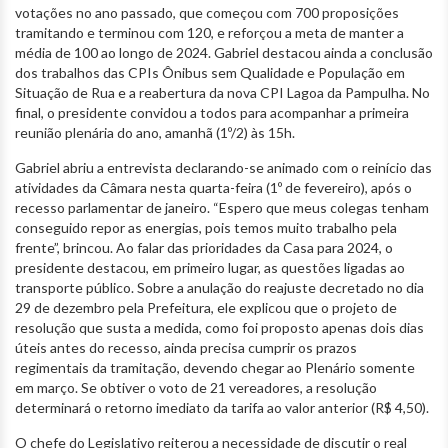
votações no ano passado, que começou com 700 proposições
tramitando e terminou com 120, e reforçou a meta de manter a
média de 100 ao longo de 2024. Gabriel destacou ainda a conclusão
dos trabalhos das CPIs Ônibus sem Qualidade e População em
Situação de Rua e a reabertura da nova CPI Lagoa da Pampulha. No
final, o presidente convidou a todos para acompanhar a primeira
reunião plenária do ano, amanhã (1º/2) às 15h.
Gabriel abriu a entrevista declarando-se animado com o reinício das
atividades da Câmara nesta quarta-feira (1º de fevereiro), após o
recesso parlamentar de janeiro. “Espero que meus colegas tenham
conseguido repor as energias, pois temos muito trabalho pela
frente”, brincou. Ao falar das prioridades da Casa para 2024, o
presidente destacou, em primeiro lugar, as questões ligadas ao
transporte público. Sobre a anulação do reajuste decretado no dia
29 de dezembro pela Prefeitura, ele explicou que o projeto de
resolução que susta a medida, como foi proposto apenas dois dias
úteis antes do recesso, ainda precisa cumprir os prazos
regimentais da tramitação, devendo chegar ao Plenário somente
em março. Se obtiver o voto de 21 vereadores, a resolução
determinará o retorno imediato da tarifa ao valor anterior (R$ 4,50).
O chefe do Legislativo reiterou a necessidade de discutir o real