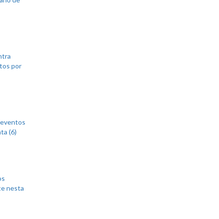
ntra
tos por
 eventos
ta (6)
os
te nesta