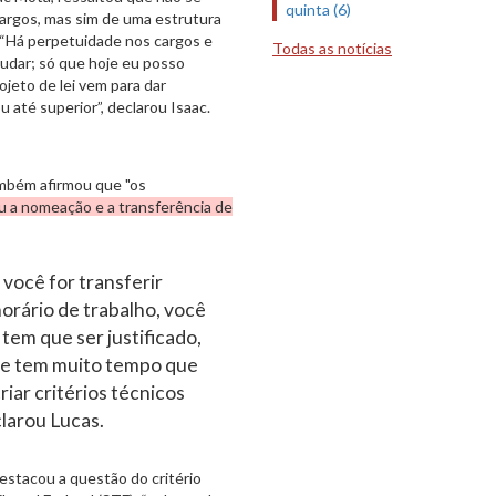
quinta (6)
argos, mas sim de uma estrutura
“Há perpetuidade nos cargos e
Todas as notícias
mudar; só que hoje eu posso
ojeto de lei vem para dar
até superior”, declarou Isaac.
ambém afirmou que "os
ou a nomeação e a transferência de
 você for transferir
horário de trabalho, você
 tem que ser justificado,
que tem muito tempo que
riar critérios técnicos
larou Lucas.
estacou a questão do critério