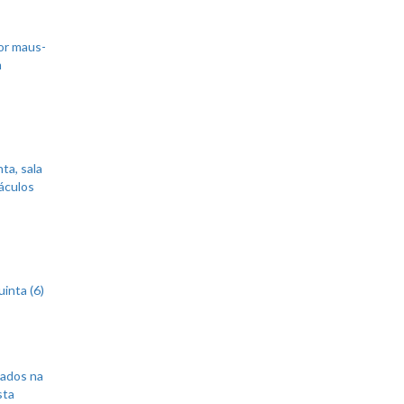
or maus-
m
ta, sala
áculos
inta (6)
sados na
sta