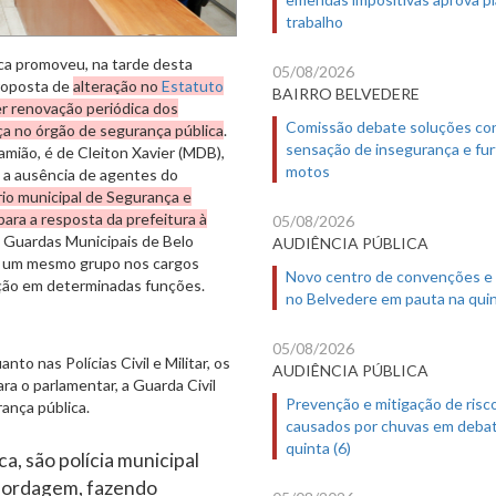
trabalho
ca promoveu, na tarde desta
05/08/2026
proposta de
alteração no
Estatuto
BAIRRO BELVEDERE
er renovação periódica dos
Comissão debate soluções co
a no órgão de segurança pública
.
sensação de insegurança e fur
amião, é de Cleiton Xavier (MDB),
motos
 a ausência de agentes do
io municipal de Segurança e
ara a resposta da prefeitura à
05/08/2026
 Guardas Municipais de Belo
AUDIÊNCIA PÚBLICA
de um mesmo grupo nos cargos
Novo centro de convenções e
eação em determinadas funções.
no Belvedere em pauta na quin
05/08/2026
to nas Polícias Civil e Militar, os
AUDIÊNCIA PÚBLICA
a o parlamentar, a Guarda Civil
Prevenção e mitigação de risc
ança pública.
causados por chuvas em deba
quinta (6)
a, são polícia municipal
abordagem, fazendo