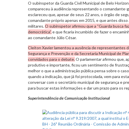
O subinspetor da Guarda Civil Municipal de Belo Horizo
compareceu à audiência representando o comandante-g
esclareceu que, apesar de seus 22 anos, o órgão de seg
comandante próprio apenas em 2015, e que antes disso
militares.
O subinspetor afirmou que a “Guarda busca fa
democrática”,
e que ficaria incumbido de fazer o encam
ao comandante Júlio César.
Cleiton Xavier lamentou a ausência de representantes d
Segurança e Prevenção e da Secretaria Municipal de Pl
convidados para o debate.
O parlamentar afirmou que, ap
produtivo e importante, ficou um sentimento de frustra
melhor o que a administração pública pensa sobre o cas
quando a indicação, que já foi protocolada, vem para es
conversar com o secretário municipal de segurança e pr
para buscar estas informações e dar um prazo para os r
Superintendência de Comunicação Institucional