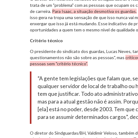
trata de um "problema" com as pessoas que ocupam os c
de carreira.
Para Isaac, a situação desmotiva os guardas.
isso gera na tropa uma sensação de que isso nunca vai 
enxergar que isso já está mudando. Esse indicativo de pr
oportunidades a quem tem o mesmo nível de qualidade ou 
Critério técnico
O presidente do sindicato dos guardas, Lucas Neves, t
questionamentos não são sobre as pessoas", mas
critic
pessoas sem "critério técnico".
“A gente tem legislações que falam que, se
qualquer servidor de local de trabalho ou 
tem que justificar. Todo ato administrativo
mas para a atual gestão não é assim. Por
[ela] está no poder, desde 2003. Tem que c
para se assumir determinados cargos”, dec
O diretor do Sindguardas/BH, Valdimir Veloso, também d