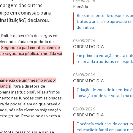
05/08/2026
à margem das outras
Plenário
argo em comissão para
Ressarcimento de despesas p
instituição”, declarou.
tratos a animais é aprovado e
definitivo
 limitar o exercício de cargos em
05/08/2026
elecendo ainda um período de
ORDEM DO DIA
.
Segundo o parlamentar, além de
e segurança pública, a medida vai
Em primeira votação nesta quin
reservada a autistas em espet
05/08/2026
manência de um "mesmo grupo"
ORDEM DO DIA
nância
. Para a diretora de
Criação de zona de incentivo à
lema institucional”. Nilza afirmou
inovação pode ser votada na qu
amento nas funções comissionadas.
a de poder', além do que prevê o
05/08/2026
rdade, nós não tivemos oxigenação
ORDEM DO DIA
este grupo. Reveza-se às vezes a
Docência exclusiva de concur
educação infantil em pauta ne
ac Mota, ressaltou que não se