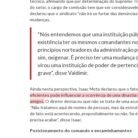
técnico, afirmando que por determinação do Supremo Tri
do setor, o cargo de comissão tem que ser consideravelm
declarou que o sindicato "não irá se furtar das denúncias
mudanças.
“Nós entendemos que uma instituição públ
existência ter os mesmos comandantes nos
princípios norteadores da administração p
sim, oxigenar. É preciso ter uma mudança d
virou uma instituição de poder de pertenc
grave”, disse Valdimir.
Ainda nesta perspectiva, Isaac Mota declarou que o fato
eficientes pode influenciar a ocorrência de uma dinastia
amigos.
O diretor destacou que não se trata de uma acus
“Não tratamos aqui de nomes de pessoas, mas da estrutu
de fato está acontecendo, propositalmente ou não. Se é u
precisa acabar”, disse Isaac.
Posicionamento do comando e encaminhamentos