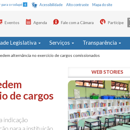
Ir para o rodapé
4
Acessibilidade
Alto contraste
Mapa do site
Eventos
Agenda
Fale com a Câmara
Participe
dade Legislativa
Serviços
Transparência
edem alternância no exercício de cargos comissionados
WEB STORIES
pedem
io de cargos
a indicação
ão para a instituição