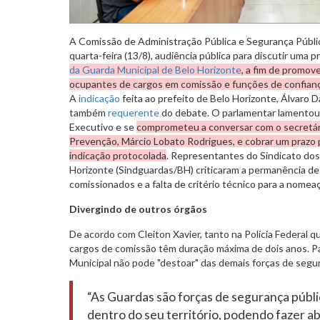
A Comissão de Administração Pública e Segurança Públi
quarta-feira (13/8), audiência pública para discutir uma 
da Guarda Municipal
de Belo Horizonte
, a fim de promov
ocupantes de cargos em comissão e funções de confianç
A
indicação
feita ao prefeito de Belo Horizonte, Álvaro D
também
requerente
do debate. O parlamentar lamentou
Executivo e se
comprometeu a conversar com o secretár
Prevenção, Márcio Lobato Rodrigues, e cobrar um prazo p
indicação protocolada
. Representantes do Sindicato dos
Horizonte (Sindguardas/BH) criticaram a permanência 
comissionados e a falta de critério técnico para a nom
Divergindo de outros órgãos
De acordo com Cleiton Xavier, tanto na Polícia Federal quan
cargos de comissão têm duração máxima de dois anos. Par
Municipal não pode "destoar" das demais forças de segur
“As Guardas são forças de segurança públic
dentro do seu território, podendo fazer 