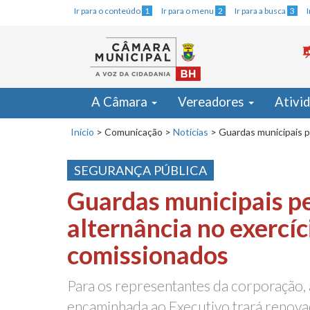
Ir para o conteúdo
1
Ir para o menu
2
Ir para a busca
3
A Câmara
Vereadores
Ativi
Início
>
Comunicação
>
Notícias
>
Guardas municipais p
SEGURANÇA PÚBLICA
Guardas municipais 
alternância no exercíc
comissionados
Para os representantes da corporação, 
encaminhada ao Executivo trará renovaç