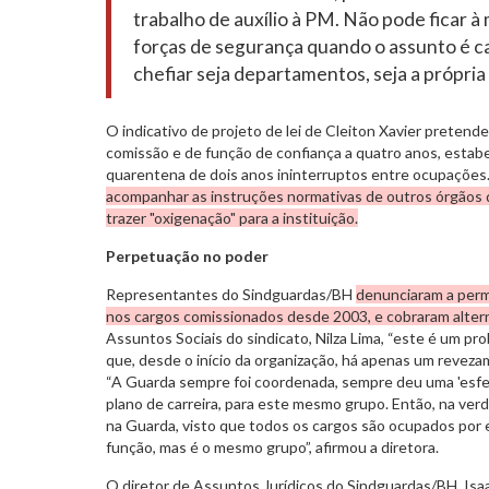
trabalho de auxílio à PM. Não pode ficar 
forças de segurança quando o assunto é c
chefiar seja departamentos, seja a própria 
O indicativo de projeto de lei de Cleiton Xavier pretende
comissão e de função de confiança a quatro anos, estab
quarentena de dois anos ininterruptos entre ocupações
acompanhar as instruções normativas de outros órgãos d
trazer "oxigenação" para a instituição.
Perpetuação no poder
Representantes do Sindguardas/BH
denunciaram a per
nos cargos comissionados desde 2003, e cobraram alter
Assuntos Sociais do sindicato, Nilza Lima, “este é um prob
que, desde o início da organização, há apenas um revez
“A Guarda sempre foi coordenada, sempre deu uma 'esfer
plano de carreira, para este mesmo grupo. Então, na ve
na Guarda, visto que todos os cargos são ocupados por 
função, mas é o mesmo grupo”, afirmou a diretora.
O diretor de Assuntos Jurídicos do Sindguardas/BH, Isa