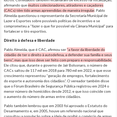
afirmando que
muitos colecionadores, atiradores e caçadores
(CACs) têm tido armas apreendidas de maneira irregular
. Pablo
Almeida questionou o representante da Secretaria Municipal de
Lazer e Esportes sobre possíveis políticas de incentivo e se
comprometeu a “fazer o que for possível via Câmara Municipal” para
fortalecer o tiro esportivo.
Direito à defesa e liberdade
Pablo Almeida, que é CAC, afirmou ser
“a favor da liberdade do
cidadão de ter o direito à autodefesa, a defender sua família e seus
bens”, mas que isso deve ser feito com preparo e responsabilidade.
Ele citou que, durante o governo de Jair Bolsonaro, o número de
CACs saltou de 117 mil em 2018 para 780 mil em 2022, e que esse
crescimento representou “geração de empregos, fortalecimento
do esporte e autonomia dos cidadãos”. O vereador também disse
que o Fórum Brasileiro de Segurança Pública registrou em 2024 o
menor número de homicídios desde 2012, e que isso coincide com
o aumento do número de armas entre cidadãos.
Pablo também lembrou que em 2003 foi aprovado o Estatuto do
Desarmamento e, em 2005, houve um referendo nacional que
consultou a população sobre a ideia de proibir o comércio de armas