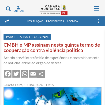
Togg
Toggle
ENTRAR
navig
navigation
LEGISLAÇÃO
PROPOSIÇÕES
AGENDA
PARCERIA INSTITUCIONAL
CMBH e MP assinam nesta quinta termo de
cooperação contra violência política
Acordo prevê intercâmbio de experiências e encaminhamento
de notícias-crime ao órgão de defesa
Share
Facebook
Twitter
WhatsApp
Email
Quarta-Feira, 8 Julho, 2026 - 17:15