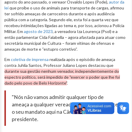
agosto do ano passado, o vereaor Osvaldo Lopes (Pode),
autor da
lei
que proíbe o uso de animais para transporte de cargas, afirmou
ter sofrido ameaças de carroceiros durante e após audiência
pública com a categoria. Segundo ele, esta foi a quarta vez que
recebeu intimidações ligadas ao tema e, por isso, acionou a Polícia
Militar. Em
agosto de 2023
, a vereadora Iza Lourença (Psol) e a
então parlamentar Cida Falabella – agora afastada para atuar como
secretária municipal de Cultura – foram vítimas de ofensas e
ameaças de morte e “estupro corretivo”.
Em
coletiva de imprensa
realizada após o episódio de ameaça
contra Juhlia Santos, Professor Juliano Lopes destacou que
durante sua gestão nenhum vereador, independentemente do
espectro político, será impedido de "exercer o poder que lhe foi
dado pelo povo de Belo Horizonte"
.
"Nós não vamos admitir qualquer tipo de
ameaça a qualquer vereador que queira exercer
o seu mandato aqui na Câmara", enfatizou o
presidente.