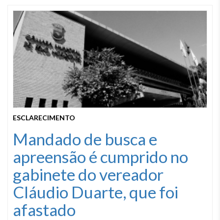
ESCLARECIMENTO
Mandado de busca e
apreensão é cumprido no
gabinete do vereador
Cláudio Duarte, que foi
afastado