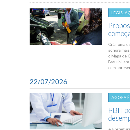
LEGISLA
Propos
começa
Criar uma e
sonora mais 
o Mapa de C
Braulio Lara
com apresen
22/07/2026
AGORA É 
PBH pod
desemp
A Prefeitura