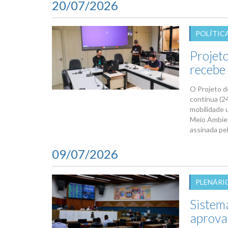
20/07/2026
POLÍTIC
Projet
recebe
O Projeto d
contínua (24
mobilidade 
Meio Ambien
assinada pel
09/07/2026
PLENÁRI
Sistem
aprova