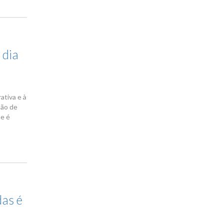
 dia
ativa e à
são de
ue é
das é