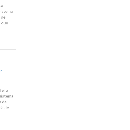
ta
 sistema
 de
e que
r
feira
 sistema
a de
ia de