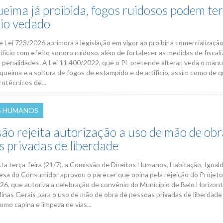
eima já proibida, fogos ruidosos podem te
io vedado
 Lei 723/2026 aprimora a legislação em vigor ao proibir a comercializaçã
ifício com efeito sonoro ruidoso, além de fortalecer as medidas de fiscali
e penalidades. A Lei 11.400/2022, que o PL pretende alterar, veda o manu
a queima e a soltura de fogos de estampido e de artifício, assim como de 
rotécnicos de...
S HUMANOS
ão rejeita autorização a uso de mão de obr
s privadas de liberdade
ta terça-feira (21/7), a Comissão de Direitos Humanos, Habitação, Igual
fesa do Consumidor aprovou o parecer que opina pela rejeição do Projeto
026, que autoriza a celebração de convênio do Município de Belo Horizon
inas Gerais para o uso de mão de obra de pessoas privadas de liberdad
omo capina e limpeza de vias...