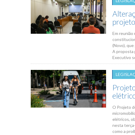
LEGISLA
Alteraç
projet
Em reunião n
constitucion
(Novo), que
A proposta 
Executivo s
LEGISLA
Projeto
elétric
O Projeto d
micromobili
elétricos, o
nesta terça-
como a proib