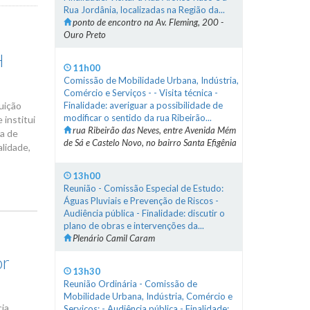
Rua Jordânia, localizadas na Região da...
ponto de encontro na Av. Fleming, 200 -
Ouro Preto
H
11h00
Comissão de Mobilidade Urbana, Indústria,
Comércio e Serviços - - Visita técnica -
uição
Finalidade: averiguar a possibilidade de
modificar o sentido da rua Ribeirão...
 institui
rua Ribeirão das Neves, entre Avenida Mém
ia de
de Sá e Castelo Novo, no bairro Santa Efigênia
alidade,
13h00
Reunião - Comissão Especial de Estudo:
Águas Pluviais e Prevenção de Riscos -
Audiência pública - Finalidade: discutir o
plano de obras e intervenções da...
Plenário Camil Caram
or
13h30
Reunião Ordinária - Comissão de
Mobilidade Urbana, Indústria, Comércio e
cia
Serviços: - Audiência pública - Finalidade: