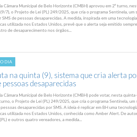
da Câmara Municipal de Belo Horizonte (CMBH) aprovou em 2º turno, nes
 (9/7), o Projeto de Lei (PL) 249/2025, que cria o programa Sentinela, um
or SMS de pessoas desaparecidas. A medida, inspirada em uma tecnologia
scas utilizada nos Estados Unidos, prevê que o alerta seja emitido sempr
stro de desaparecimento nos órgãos...
O DIA
a na quinta (9), sistema que cria alerta po
 pessoas desaparecidas
da Câmara Municipal de Belo Horizonte (CMBH) pode votar, nesta quinta-
 turno, o Projeto de Lei (PL) 249/2025, que cria o programa Sentinela, um
e pessoas desaparecidas por SMS. A ideia é replicar em BH uma tecnologi
uscas utilizada nos Estados Unidos, conhecida como Amber Alert. De autor
(PL) e outros quatro vereadores, a medida...