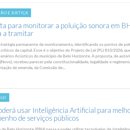
ÇÃO E JUSTIÇA
ta para monitorar a poluição sonora em B
 a tramitar
stratégia permanente de monitoramento, identificando os pontos de pol
críticos da capital. Esse é o objetivo do Projeto de Lei (PL) 810/2026, que
enários Acústicos do município de Belo Horizonte. A proposta, de autor
 (Novo), recebeu parecer pela constitucionalidade, legalidade e regiment
tação de emenda, da Comissão de...
LEI
erá usar Inteligência Artificial para melh
enho de serviços públicos
 de Belo Horizonte (PBH) passa a poder utilizar tecnologias de Inteligên