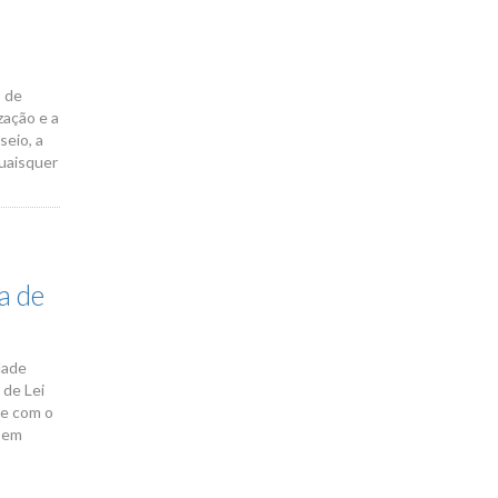
r
o de
zação e a
seio, a
quaisquer
a de
dade
 de Lei
te com o
e em