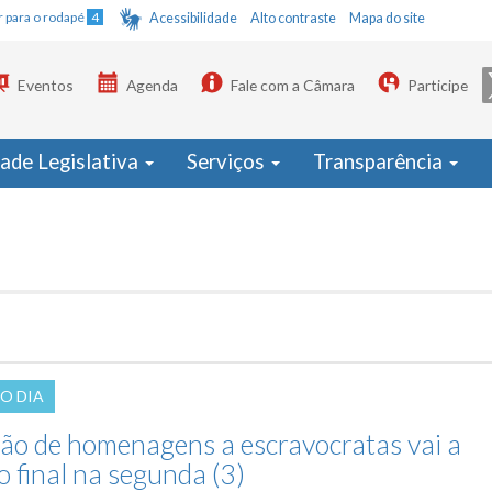
Ir para o rodapé
4
Acessibilidade
Alto contraste
Mapa do site
Eventos
Agenda
Fale com a Câmara
Participe
dade Legislativa
Serviços
Transparência
O DIA
ção de homenagens a escravocratas vai a
 final na segunda (3)