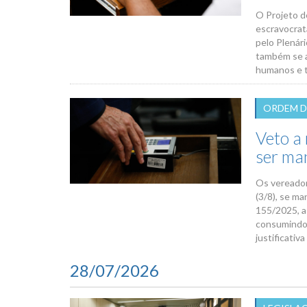
O Projeto d
escravocrat
pelo Plenári
também se a
humanos e t
ORDEM D
Veto a
ser ma
Os vereador
(3/8), se m
155/2025, a
consumindo d
justificativ
28/07/2026