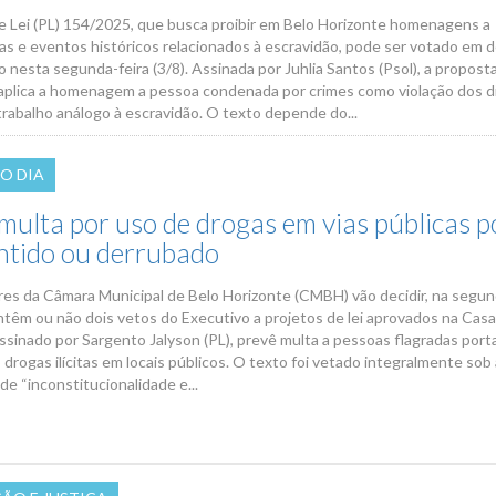
e Lei (PL) 154/2025, que busca proibir em Belo Horizonte homenagens a
as e eventos históricos relacionados à escravidão, pode ser votado em de
o nesta segunda-feira (3/8). Assinada por Juhlia Santos (Psol), a propost
plica a homenagem a pessoa condenada por crimes como violação dos di
rabalho análogo à escravidão. O texto depende do...
O DIA
 multa por uso de drogas em vias públicas 
ntido ou derrubado
es da Câmara Municipal de Belo Horizonte (CMBH) vão decidir, na segun
antêm ou não dois vetos do Executivo a projetos de lei aprovados na Casa
ssinado por Sargento Jalyson (PL), prevê multa a pessoas flagradas por
rogas ilícitas em locais públicos. O texto foi vetado integralmente sob 
a de “inconstitucionalidade e...