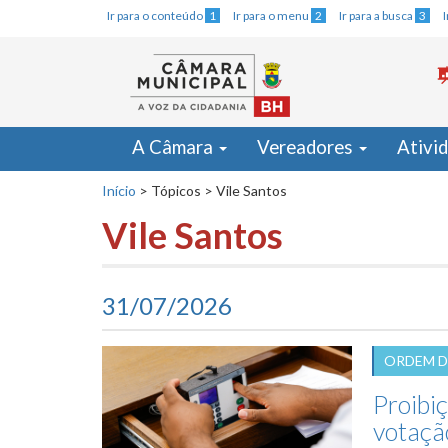
Ir para o conteúdo
1
Ir para o menu
2
Ir para a busca
3
A Câmara
Vereadores
Ativi
Início
>
Tópicos
>
Vile Santos
Vile Santos
31/07/2026
ORDEM D
Proibi
votação