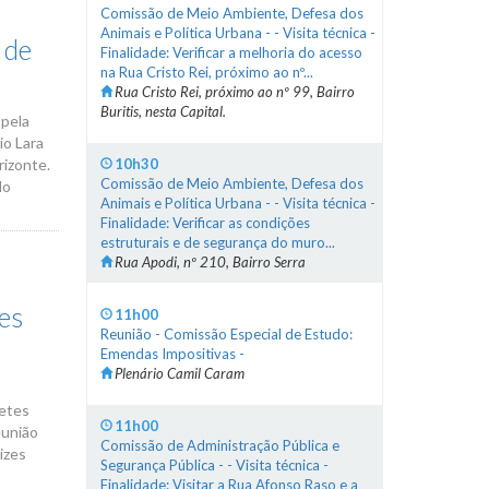
Comissão de Meio Ambiente, Defesa dos
Animais e Política Urbana - - Visita técnica -
 de
Finalidade: Verificar a melhoria do acesso
na Rua Cristo Rei, próximo ao nº...
Rua Cristo Rei, próximo ao nº 99, Bairro
Buritis, nesta Capital.
 pela
io Lara
rizonte.
10h30
Comissão de Meio Ambiente, Defesa dos
lo
Animais e Política Urbana - - Visita técnica -
Finalidade: Verificar as condições
estruturais e de segurança do muro...
Rua Apodi, nº 210, Bairro Serra
tes
11h00
Reunião - Comissão Especial de Estudo:
Emendas Impositivas -
Plenário Camil Caram
netes
11h00
eunião
Comissão de Administração Pública e
izes
Segurança Pública - - Visita técnica -
Finalidade: Visitar a Rua Afonso Raso e a