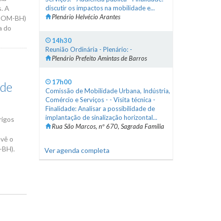
s. A
discutir os impactos na mobilidade e...
Plenário Helvécio Arantes
 (DOM-BH)
a do
14h30
Reunião Ordinária - Plenário: -
Plenário Prefeito Amintas de Barros
17h00
 de
Comissão de Mobilidade Urbana, Indústria,
Comércio e Serviços - - Visita técnica -
Finalidade: Analisar a possibilidade de
implantação de sinalização horizontal...
rigos
Rua São Marcos, nº 670, Sagrada Família
evê o
-BH).
Ver agenda completa