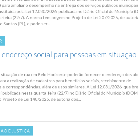
IA) para ampliar o desempenho na entrega dos serviços públicos municipai
nstituída pela Lei 12.080/2026, publicada no Diário Oficial do Município
a-feira (22/7). A norma tem origem no Projeto de Lei 207/2025, de autori
e Santos (PL), e pode ser...
R
a endereço social para pessoas em situação
situação de rua em Belo Horizonte poderão fornecer o endereço dos ab
ara a realização de cadastros para benefícios sociais, recebimento de
e correspondências, além de usos similares. A Lei 12.081/2026, que br
oi publicada nesta quarta-feira (22/7) no Diário Oficial do Município (DOM
o Projeto de Lei 148/2025, de autoria dos...
ÇÃO E JUSTIÇA