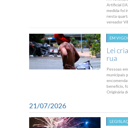
Artificial (
medida foi i
nesta quart
vereador Vil
EM VIGO
Lei cri
rua
Pessoas em 
municipais p
encomendas 
benefício, f
Originária d
21/07/2026
LEGISLA