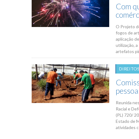
Com qu
comérc
O Projeto de
fogos de art
aplicação d
utilização, 
artefatos pi
DIREITO
Comiss
pessoa
Reunida nes
Racial e De
(PL) 720/ 2
Estado de M
atividades c