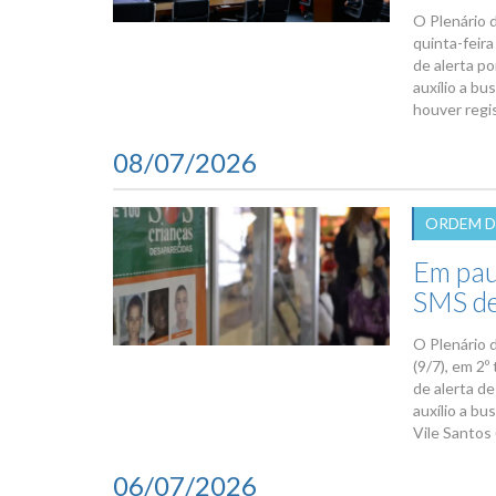
O Plenário 
quinta-feira
de alerta p
auxílio a bu
houver regi
08/07/2026
ORDEM D
Em paut
SMS de
O Plenário 
(9/7), em 2º
de alerta d
auxílio a b
Vile Santos 
06/07/2026