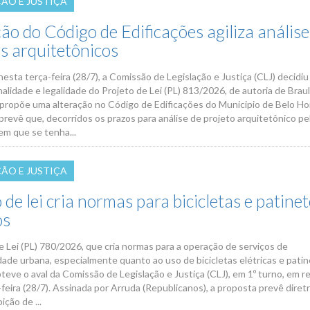
ÇÃO E JUSTIÇA
ão do Código de Edificações agiliza análise
os arquitetônicos
esta terça-feira (28/7), a Comissão de Legislação e Justiça (CLJ) decidiu
alidade e legalidade do Projeto de Lei (PL) 813/2026, de autoria de Braul
 propõe uma alteração no Código de Edificações do Municipio de Belo Ho
prevê que, decorridos os prazos para análise de projeto arquitetônico pe
em que se tenha...
ÇÃO E JUSTIÇA
 de lei cria normas para bicicletas e patine
os
e Lei (PL) 780/2026, que cria normas para a operação de serviços de
dade urbana, especialmente quanto ao uso de bicicletas elétricas e pati
bteve o aval da Comissão de Legislação e Justiça (CLJ), em 1º turno, em r
feira (28/7). Assinada por Arruda (Republicanos), a proposta prevê diretr
ição de ...