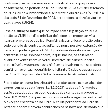
conforme previsão de execução contratual: a aba que prevê a
desoneração, no período de 01 de Julho de 2023 a 31 de Dezembro
de 2023, ou seja, proporcional a seis vinte e quatro avos (6 / 24), e a
aba após 31 de Dezembro de 2023, proporcional a dezoito vinte e
quatro avos (18/24).
Essa é a situação fática que se impõe com a legislação atual e a
opção da CMBH de disponibilizar dois tipos de propostas visa
guardar o interesse público. Permitir calcular a desoneração sobre
todo período do contrato acreditando numa possível extensão do
benefício, poderia gerar a CMBH problemas durante a execução
contratual caso isso não ocorra, já que, não há, na atualidade,
qualquer evento imprevisível ou previsível de consequências
incalculáveis. Ausentes essas hipóteses legais em que se poderia
admitir um eventual reequilíbrio, o licitante já sabe e espera que a
partir de 1º de janeiro de 2024 a desoneração não valerá mais.
Superadas as questões tributárias listadas acima, para as abas dos
cargos com proposta “após 31/12/2023”, todas as informações
serão buscadas das respectivas abas dos cargos com proposta
“até 31/12/2023”, já que não mudam durante a vigência contratual.
A exceção encontra-se no lucro. A célula pertinente ao lucro da
licitante poderá e deverá ser preenchida na nova aba, de modo que