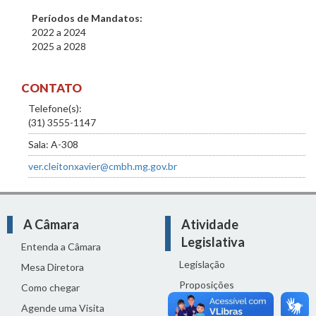
Períodos de Mandatos:
2022
a
2024
2025
a
2028
CONTATO
Telefone(s):
(31) 3555-1147
Sala: A-308
ver.cleitonxavier@cmbh.mg.gov.br
A Câmara
Atividade
Legislativa
Entenda a Câmara
Legislação
Mesa Diretora
Proposições
Como chegar
Reuniões
Agende uma Visita