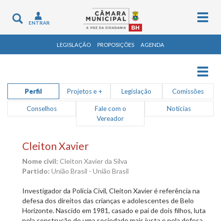
Togg
Toggle
ENTRAR
navig
navigation
LEGISLAÇÃO
PROPOSIÇÕES
AGENDA
Togg
navig
Perfil
Projetos e +
Legislação
Comissões
Conselhos
Fale com o
Notícias
Vereador
Cleiton Xavier
Nome civil:
Cleiton Xavier da Silva
Partido:
União Brasil - União Brasil
Investigador da Polícia Civil, Cleiton Xavier é referência na
defesa dos direitos das crianças e adolescentes de Belo
Horizonte. Nascido em 1981, casado e pai de dois filhos, luta
pela construção de uma sociedade mais justa e pela defesa