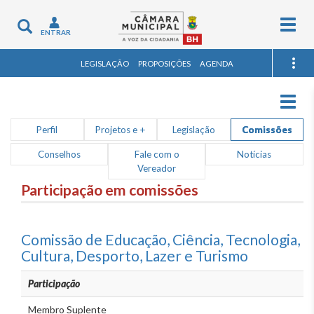
Togg
Toggle
ENTRAR
navig
navigation
LEGISLAÇÃO
PROPOSIÇÕES
AGENDA
Togg
navig
Perfil
Projetos e +
Legislação
Comissões
Conselhos
Fale com o
Notícias
Vereador
Participação em comissões
Comissão de Educação, Ciência, Tecnologia,
Cultura, Desporto, Lazer e Turismo
Participação
Membro Suplente