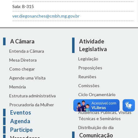
Sala: B-315
ver.diegosanches@cmbh.mg.gov.br
A Câmara
Atividade
Legislativa
Entenda a Câmara
Legislação
Mesa Diretora
Proposições
Como chegar
Reuniões
Agende uma Visita
Comissões
Memória
Ciclo Orçamentário
Estrutura administrativa
Homenagens
Procuradoria da Mulher
Eventos
Audiências Públicas, Visitas
Técnicas e Seminários
Agenda
Distribuição do dia
Participe
Comunicação