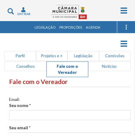
Togg
Toggle
ENTRAR
navig
navigation
LEGISLAÇÃO
PROPOSIÇÕES
AGENDA
Togg
navig
Perfil
Projetos e +
Legislação
Comissões
Conselhos
Fale com o
Notícias
Vereador
Fale com o Vereador
Email:
Seu nome
*
Seu email
*