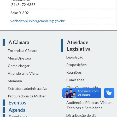
(31) 3472-9355
Sala: B-302
ver.heltonjunior@cmbh.mg.gov.br
A Câmara
Atividade
Legislativa
Entenda a Câmara
Legislação
Mesa Diretora
Proposições
Como chegar
Reuniões
Agende uma Visita
Comissões
Memória
Ciclo Orçamentário
Estrutura administrativa
Homenagens
Procuradoria da Mulher
Eventos
Audiências Públicas, Visitas
Técnicas e Seminários
Agenda
Distribuição do dia