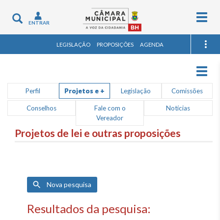
Togg
Toggle
ENTRAR
navig
navigation
LEGISLAÇÃO
PROPOSIÇÕES
AGENDA
Togg
navig
Perfil
Projetos e +
Legislação
Comissões
Conselhos
Fale com o
Notícias
Vereador
Projetos de lei e outras proposições
Nova pesquisa
Resultados da pesquisa: