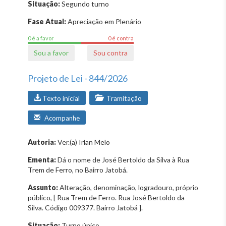
Situação:
Segundo turno
Fase Atual:
Apreciação em Plenário
0 é a favor
0 é contra
Sou a favor
Sou contra
Projeto de Lei - 844/2026
Texto inicial
Tramitação
Acompanhe
Autoria:
Ver.(a) Irlan Melo
Ementa:
Dá o nome de José Bertoldo da Silva à Rua
Trem de Ferro, no Bairro Jatobá.
Assunto:
Alteração, denominação, logradouro, próprio
público, [ Rua Trem de Ferro. Rua José Bertoldo da
Silva. Código 009377. Bairro Jatobá ].
Situação:
Turno único