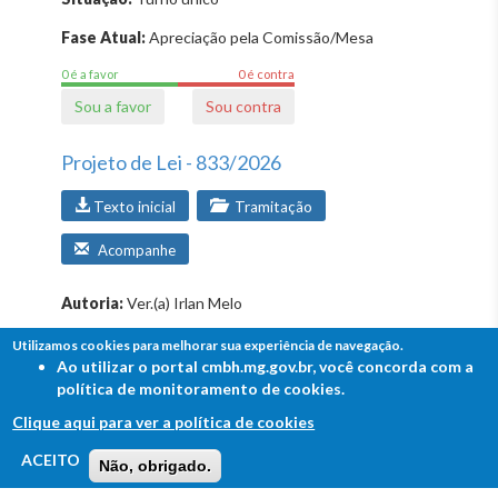
Fase Atual:
Apreciação pela Comissão/Mesa
0 é a favor
0 é contra
Sou a favor
Sou contra
Projeto de Lei - 833/2026
Texto inicial
Tramitação
Acompanhe
Autoria:
Ver.(a) Irlan Melo
Ementa:
Dá o nome Maria do Carmo Assunção à
Utilizamos cookies para melhorar sua experiência de navegação.
passagem localizada na lateral da Av. Waldyr Soeiro
Ao utilizar o portal cmbh.mg.gov.br, você concorda com a
Emrich, nº 4610, Bairro Olaria.
política de monitoramento de cookies.
Clique aqui para ver a política de cookies
Assunto:
Denominação, próprio público, logradouro,
trecho, localização, [ Rua Maria do Carmo Assunção.
FALE COM A CÂMARA
ACEITO
Não, obrigado.
Ouvidoria - Lei de Acesso à Informação
Avenida Waldyr Soeiro Emrich. Bairro Olaria. Rua
Professora Aspásia Ayer. Rua Virtulino Pinto Ribeiro ].