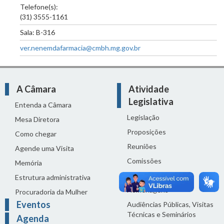
Telefone(s):
(31) 3555-1161
Sala: B-316
ver.nenemdafarmacia@cmbh.mg.gov.br
A Câmara
Atividade
Legislativa
Entenda a Câmara
Legislação
Mesa Diretora
Proposições
Como chegar
Reuniões
Agende uma Visita
Comissões
Memória
Ciclo Orçamentário
Estrutura administrativa
Homenagens
Procuradoria da Mulher
Eventos
Audiências Públicas, Visitas
Técnicas e Seminários
Agenda