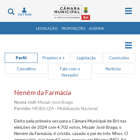
Togg
Toggle
ENTRAR
navig
navigation
LEGISLAÇÃO
PROPOSIÇÕES
AGENDA
Togg
navig
Perfil
Projetos e +
Legislação
Comissões
Conselhos
Fale com o
Notícias
Vereador
Neném da Farmácia
Nome civil:
Mozair José Braga
Partido:
MOBILIZA - Mobilização Nacional
Eleito pela primeira vez para a Câmara Municipal de BH nas
eleições de 2024 com 4.702 votos, Mozair José Braga, o
Neném da Farmácia, é cristão, casado e pai de três filhos. O
empresário, que tem 62 anos, nasceu em Moema (MG), foi