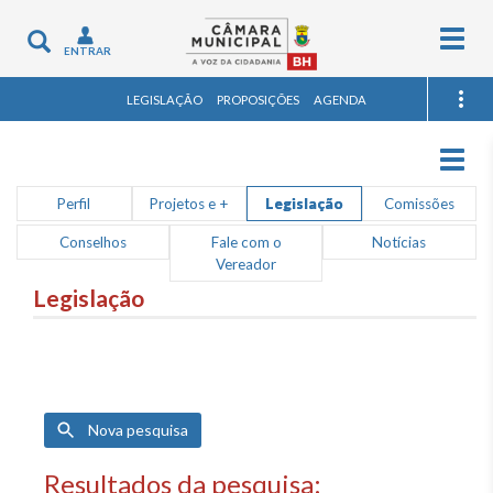
Togg
Toggle
ENTRAR
navig
navigation
LEGISLAÇÃO
PROPOSIÇÕES
AGENDA
Togg
navig
Perfil
Projetos e +
Legislação
Comissões
Conselhos
Fale com o
Notícias
Vereador
Legislação
Nova pesquisa
Resultados da pesquisa: