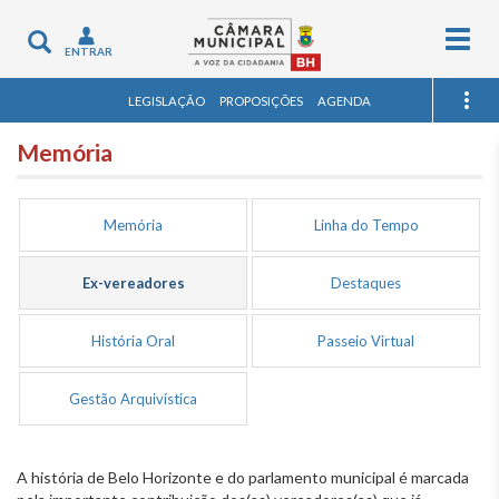
Togg
Toggle
ENTRAR
navig
navigation
LEGISLAÇÃO
PROPOSIÇÕES
AGENDA
Memória
Memória
Linha do Tempo
Ex-vereadores
Destaques
História Oral
Passeio Virtual
Gestão Arquivística
A história de Belo Horizonte e do parlamento municipal é marcada