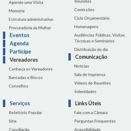
Reuniões
Agende uma Visita
Comissões
Memória
Ciclo Orçamentário
Estrutura administrativa
Homenagens
Procuradoria da Mulher
Eventos
Audiências Públicas, Visitas
Técnicas e Seminários
Agenda
Distribuição do dia
Participe
Comunicação
Vereadores
Notícias
Conheça os Vereadores
Sala de Imprensa
Bancadas e Blocos
Vídeos de Reuniões
Conselhos
Solenidades
Serviços
Links Úteis
Refeitório Popular
Fale com a Câmara
Sine
Perguntas Frequentes
Conciliação
Acessibilidade